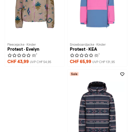
Fleecejacke · Kinder
Snowboardjacke · Kinder
Protest · Evelyn
Protest · KEA
1
1
(0)
(0)
CHF 43,99
CHF 65,99
UVP CHF 54,95
UVP CHF 131,95
Sale