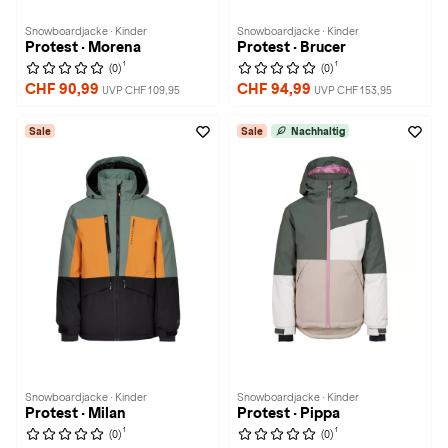
Snowboardjacke · Kinder
Snowboardjacke · Kinder
Protest · Morena
Protest · Brucer
1
1
(0)
(0)
CHF 90,99
CHF 94,99
UVP CHF 109,95
UVP CHF 153,95
Sale
Sale
Nachhaltig
Snowboardjacke · Kinder
Snowboardjacke · Kinder
Protest · Milan
Protest · Pippa
1
1
(0)
(0)