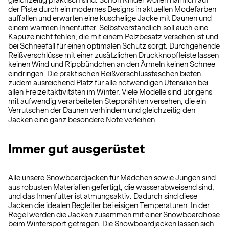
gleichzeitig praktisch sind. Schon Kinder wollen nämlich auf
der Piste durch ein modernes Designs in aktuellen Modefarben
auffallen und erwarten eine kuschelige Jacke mit Daunen und
einem warmen Innenfutter. Selbstverständlich soll auch eine
Kapuze nicht fehlen, die mit einem Pelzbesatz versehen ist und
bei Schneefall für einen optimalen Schutz sorgt. Durchgehende
Reißverschlüsse mit einer zusätzlichen Druckknopfleiste lassen
keinen Wind und Rippbündchen an den Ärmeln keinen Schnee
eindringen. Die praktischen Reißverschlusstaschen bieten
zudem ausreichend Platz für alle notwendigen Utensilien bei
allen Freizeitaktivitäten im Winter. Viele Modelle sind übrigens
mit aufwendig verarbeiteten Steppnähten versehen, die ein
Verrutschen der Daunen verhindern und gleichzeitig den
Jacken eine ganz besondere Note verleihen.
Immer gut ausgerüstet
Alle unsere Snowboardjacken für Mädchen sowie Jungen sind
aus robusten Materialien gefertigt, die wasserabweisend sind,
und das Innenfutter ist atmungsaktiv. Dadurch sind diese
Jacken die idealen Begleiter bei eisigen Temperaturen. In der
Regel werden die Jacken zusammen mit einer Snowboardhose
beim Wintersport getragen. Die Snowboardjacken lassen sich