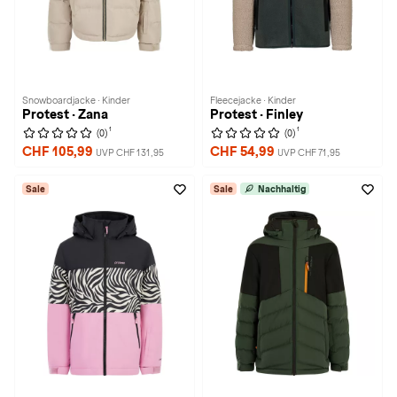
Snowboardjacke · Kinder
Fleecejacke · Kinder
Protest · Zana
Protest · Finley
1
1
(0)
(0)
CHF 105,99
CHF 54,99
UVP CHF 131,95
UVP CHF 71,95
Sale
Sale
Nachhaltig