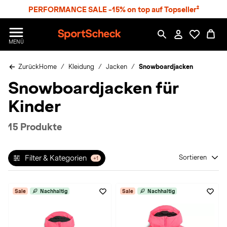
S
PERFORMANCE SALE -15% on top auf Topseller²
p
r
n
S
MENÜ
g
p
e
o
z
Zurück
Home
Kleidung
Jacken
Snowboardjacken
r
u
t
Snowboardjacken für
m
S
H
c
Kinder
a
h
u
e
p
c
15 Produkte
t
k
n
h
Filter & Kategorien
Sortieren
+1
a
t
Sale
Nachhaltig
Sale
Nachhaltig