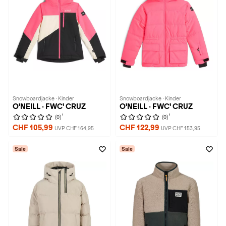
Snowboardjacke · Kinder
Snowboardjacke · Kinder
O'NEILL · FWC' CRUZ
O'NEILL · FWC' CRUZ
1
1
(0)
(0)
CHF 105,99
CHF 122,99
UVP CHF 164,95
UVP CHF 153,95
Sale
Sale