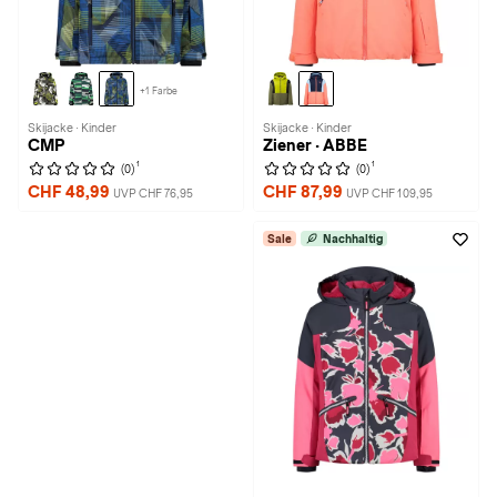
+1 Farbe
Skijacke · Kinder
Skijacke · Kinder
CMP
Ziener · ABBE
1
1
(0)
(0)
CHF 48,99
CHF 87,99
UVP CHF 76,95
UVP CHF 109,95
Sale
Nachhaltig