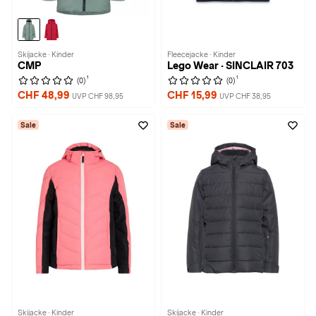
Skijacke · Kinder
Fleecejacke · Kinder
CMP
Lego Wear · SINCLAIR 703
1
1
(0)
(0)
CHF 48,99
CHF 15,99
UVP CHF 98,95
UVP CHF 38,95
Sale
Sale
Skijacke · Kinder
Skijacke · Kinder