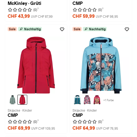
McKinley · Grüti
CMP
1
1
(0)
(0)
CHF 43,99
CHF 59,99
UVP CHF 87,99
UVP CHF 98,95
Sale
Nachhaltig
Sale
Nachhaltig
+1 Farbe
Skijacke · Kinder
Skijacke · Kinder
CMP
CMP
1
1
(0)
(0)
CHF 69,99
CHF 64,99
UVP CHF 109,95
UVP CHF 76,95