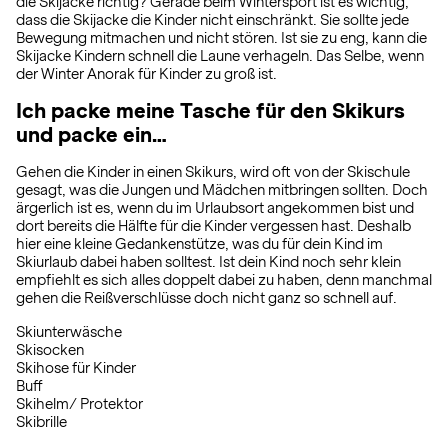
die Skijacke richtig? Gerade beim Wintersport ist es wichtig,
dass die Skijacke die Kinder nicht einschränkt. Sie sollte jede
Bewegung mitmachen und nicht stören. Ist sie zu eng, kann die
Skijacke Kindern schnell die Laune verhageln. Das Selbe, wenn
der Winter Anorak für Kinder zu groß ist.
Ich packe meine Tasche für den Skikurs
und packe ein…
Gehen die Kinder in einen Skikurs, wird oft von der Skischule
gesagt, was die Jungen und Mädchen mitbringen sollten. Doch
ärgerlich ist es, wenn du im Urlaubsort angekommen bist und
dort bereits die Hälfte für die Kinder vergessen hast. Deshalb
hier eine kleine Gedankenstütze, was du für dein Kind im
Skiurlaub dabei haben solltest. Ist dein Kind noch sehr klein
empfiehlt es sich alles doppelt dabei zu haben, denn manchmal
gehen die Reißverschlüsse doch nicht ganz so schnell auf.
Skiunterwäsche
Skisocken
Skihose für Kinder
Buff
Skihelm/ Protektor
Skibrille