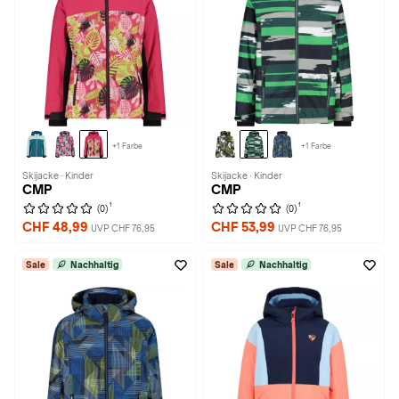
+1 Farbe
+1 Farbe
Skijacke · Kinder
Skijacke · Kinder
CMP
CMP
1
1
(0)
(0)
CHF 48,99
CHF 53,99
UVP CHF 76,95
UVP CHF 76,95
Sale
Nachhaltig
Sale
Nachhaltig