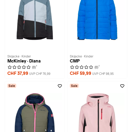
Skijacke · Kinder
Skijacke · Kinder
McKinley · Diana
CMP
1
1
(0)
(0)
CHF 37,99
CHF 59,99
UVP CHF 76,99
UVP CHF 98,95
Sale
Sale