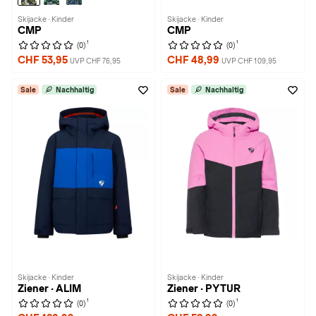
Skijacke · Kinder
Skijacke · Kinder
CMP
CMP
1
1
(0)
(0)
CHF 53,95
CHF 48,99
UVP CHF 76,95
UVP CHF 109,95
Sale
Nachhaltig
Sale
Nachhaltig
Skijacke · Kinder
Skijacke · Kinder
Ziener · ALIM
Ziener · PYTUR
1
1
(0)
(0)