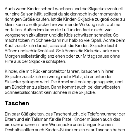
Auch wenn Kinder schnell wachsen und die Skijacke eventuell
nur eine Saison hält, solltest du sie dennoch in der momentan
richtigen Größe kaufen. Ist die Kinder-Skijacke zu groß oder zu
klein, kann die Skijacke ihre wärmende Wirkung nicht optimal
entfalten. Außerdem kann die Luft in der Jacke nicht wie
vorgesehen zirkulieren und die Kids schwitzen schneller. So
macht toben im Schnee dann nur halb so viel Spaß. Achte beim
Kauf zusätzlich darauf, dass sich die Kinder-Skijacke leicht
öffnen und schließen lässt. So können die Kids die Jacke am
Morgen selbstständig anziehen oder zur Mittagspause ohne
Hilfe aus der Skijacke schlüpfen.
Kinder, die mit Rückenprotektor fahren, brauchen in ihrer
Skijacke zusätzlich ein wenig mehr Platz, da er unter der
Skijacke getragen wird. Die Ärmel sollten lang genug sein, und
am Bündchen zu sitzen. Dann kommt auch bei der wildesten
Schneeballschlacht kein Schnee in die Skijacke.
Taschen
Ein paar Süßigkeiten, das Taschentuch, die Telefonnummer der
Eltern und ein Talisman für die Piste, Kinder müssen auch das
ein oder andere in ihrer Winterjacke unterbringen können.
Deshalb sollten auch Kinder-Skijacken ein paar Taschen haben,