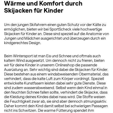
Wärme und Komfort durch
Skijacken für Kinder
Um den jungen Skifahrern einen guten Schutz vor der Kälte zu
ermöglichen, bieten wir bei SportScheck viele hochwertige
Skijacken für Kinder an. Diese sind speziell auf die Anatomie von
Jungen und Mädchen ausgerichtet und überzeugen durch ein
kindgerechtes Design.
Beim Wintersport ist man Eis und Schnee und oftmals auch
kaltem Wind ausgesetzt. Um dennoch nicht zu frieren, bieten
wir für deine Kinder in unserem Onlineshop die passende
Ausrüstung an. Sehr wichtig sind dabei die Skijacken für Kinder.
Diese bestehen aus einem windabweisenden Obermaterial, das
verhindert, dass die kalte Luft zum Körper vordringt. Speziell
entwickelte Kunstfasern leisten dabei sehr gute Dienste. Diese
sind zudem wasserabweisend. Selbst wenn dein Kind einmal in
den feuchten Schnee fallen sollte, verhindert die Skijacke, dass
die Kleidung deines Kindes dabei nass wird. Die Stoffe weisen
die Feuchtigkeit zwar ab, sie sind aber dennoch atmungsaktiv.
Daher kommt dein Kind damit selbst bei schwierigen Passagen
nicht ins Schwitzen. Die warme Fütterung spendet ihm