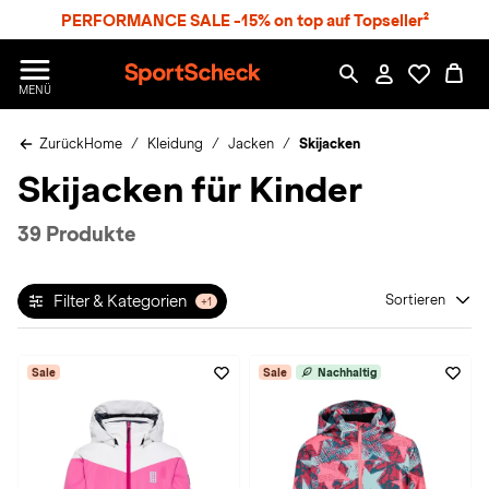
S
PERFORMANCE SALE -15% on top auf Topseller²
p
r
n
S
MENÜ
g
p
e
o
z
Zurück
Home
Kleidung
Jacken
Skijacken
r
u
t
Skijacken für Kinder
m
S
H
c
a
h
39 Produkte
u
e
p
c
t
k
Filter & Kategorien
Sortieren
+1
n
h
a
Sale
Sale
Nachhaltig
t