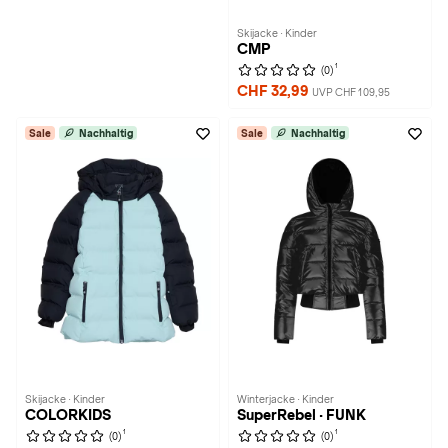
Skijacke · Kinder
CMP
1
(0)
CHF 32,99
UVP CHF 109,95
Sale
Nachhaltig
Sale
Nachhaltig
Skijacke · Kinder
Winterjacke · Kinder
COLORKIDS
SuperRebel · FUNK
1
1
(0)
(0)