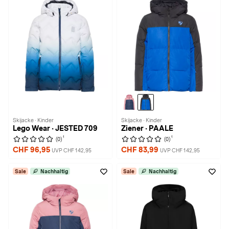
Skijacke · Kinder
Skijacke · Kinder
Lego Wear · JESTED 709
Ziener · PAALE
1
1
(0)
(0)
CHF 96,95
CHF 83,99
UVP CHF 142,95
UVP CHF 142,95
Sale
Nachhaltig
Sale
Nachhaltig