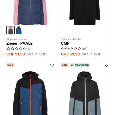
Skijacke · Kinder
Skijacke · Kinder
Ziener · PAALE
CMP
1
1
(0)
(0)
CHF 91,99
CHF 69,99
UVP CHF 142,95
UVP CHF 109,95
Sale
Sale
Nachhaltig