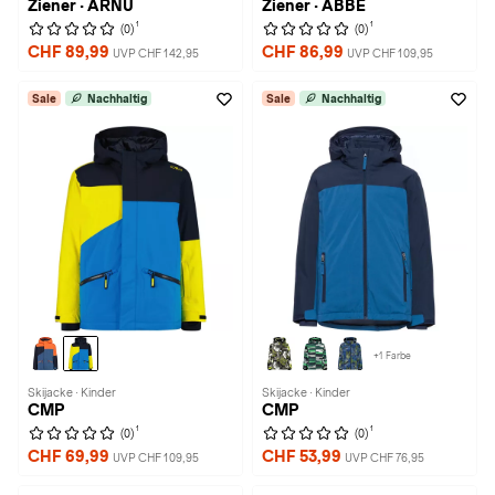
Ziener · ARNU
Ziener · ABBE
1
1
(0)
(0)
CHF 89,99
CHF 86,99
UVP CHF 142,95
UVP CHF 109,95
Sale
Nachhaltig
Sale
Nachhaltig
+1 Farbe
Skijacke · Kinder
Skijacke · Kinder
CMP
CMP
1
1
(0)
(0)
CHF 69,99
CHF 53,99
UVP CHF 109,95
UVP CHF 76,95