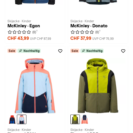
Skijacke · Kinder
Skijacke · Kinder
McKinley · Egon
McKinley · Donato
1
1
(0)
(0)
CHF 43,99
CHF 37,99
UVP CHF 87,99
UVP CHF 76,99
Sale
Nachhaltig
Sale
Nachhaltig
Skijacke · Kinder
Skijacke · Kinder