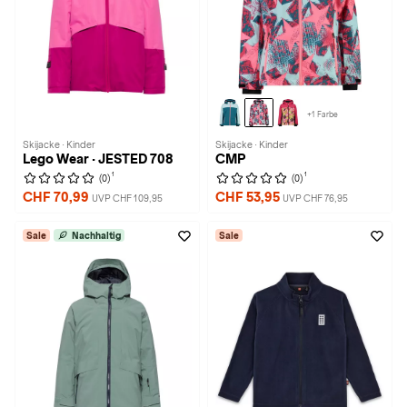
+1 Farbe
Skijacke · Kinder
Skijacke · Kinder
Lego Wear · JESTED 708
CMP
1
1
(0)
(0)
CHF 70,99
CHF 53,95
UVP CHF 109,95
UVP CHF 76,95
Sale
Nachhaltig
Sale