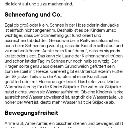
die leicht auf und zu zu machen sind.
Schneefang und Co.
Egal ob groß oder klein, Schnee in der Hose oder in der Jacke
ist einfach nicht angenehm. Deshalb ist es bei Kindern umso
wichtiger, dass der Schneefang gut funktioniert und
ausreichend abdichtet. Genau wie beim Reißverschluss ist es
auch beim Schneefang wichtig, dass die Kids ihn selbst auf und
zu machen können. Achte beim Kauf darauf, dass es nirgends
kratzt oder ziept. Das kann die Laune der Kleinen schnell trüben
und schon ist der Tag im Schnee nur noch halb so witzig. Der
Kragen sollte genau aus diesem Grund weich gefüttert sein,
zum Beispiel mit Fleece. Generell gibt es Unterschiede im Futter
der Skijacke. Teils sind die Anoraks mit einer Kunstfaser
gefüttert oder mit Fleece ausgekleidet. Das bietet zusätzliche
Wärmeisolierung für die KInder Skijacke. Die wärmste Skijacke
nutzt nichts, wenn sie Wasser aufnimmt. Ob eine Kinderskijacke
ausreichend Wasser abweisend ist, sagt dir die Wassersäule. Je
höher der Wert ist, desto mehr Wasser hält die Skijacke ab.
Bewegungsfreiheit
Arme rauf, Arme runter, ein bisschen drehen und bewegen, sitzt