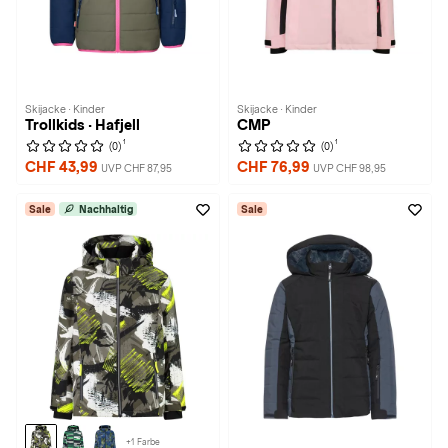
Skijacke · Kinder
Skijacke · Kinder
Trollkids · Hafjell
CMP
1
1
(0)
(0)
CHF 43,99
CHF 76,99
UVP CHF 87,95
UVP CHF 98,95
Sale
Nachhaltig
Sale
+1 Farbe