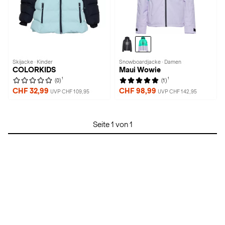
Skijacke · Kinder
Snowboardjacke · Damen
COLORKIDS
Maui Wowie
1
1
(0)
(1)
CHF 32,99
CHF 98,99
UVP CHF 109,95
UVP CHF 142,95
Seite 1 von 1