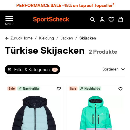
S
PERFORMANCE SALE -15% on top auf Topseller²
p
r
n
S
MENÜ
g
p
e
o
z
Zurück
Home
Kleidung
Jacken
Skijacken
r
u
t
Türkise Skijacken
m
S
2 Produkte
H
c
a
h
u
e
p
Filter & Kategorien
Sortieren
+1
c
t
k
n
Sale
Nachhaltig
Sale
Nachhaltig
h
a
t