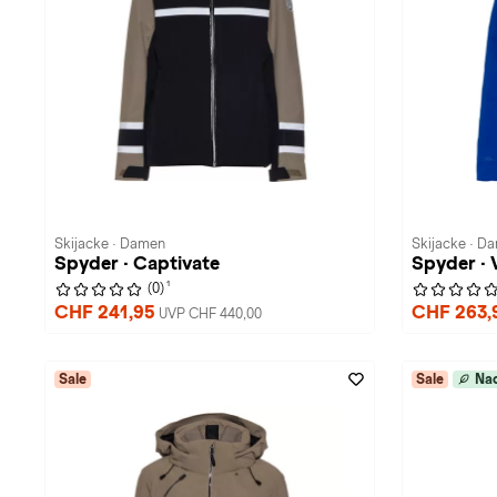
Skijacke · Damen
Skijacke · D
Spyder · Captivate
Spyder ·
1
(0)
CHF 241,95
CHF 263,
UVP CHF 440,00
Sale
Sale
Nac