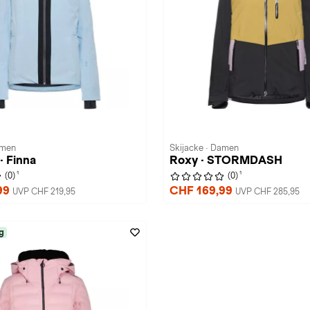
amen
Skijacke · Damen
· Finna
Roxy · STORMDASH
1
1
(0)
(0)
99
CHF 169,99
UVP CHF 219,95
UVP CHF 285,95
g