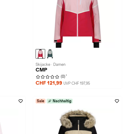
Skijacke · Damen
CMP
1
(0)
CHF 121,99
UVP CHF 197,95
Sale
Nachhaltig