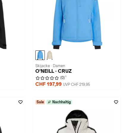
Skijacke · Damen
O'NEILL · CRUZ
1
(0)
CHF 197,99
UVP CHF 219,95
Sale
Nachhaltig