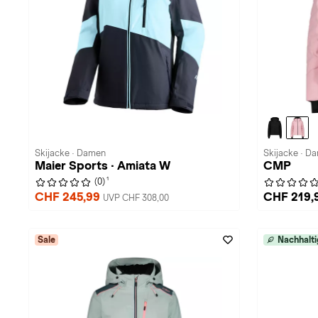
Skijacke · Damen
Skijacke · D
Maier Sports · Amiata W
CMP
1
(0)
CHF 245,99
CHF 219,
UVP CHF 308,00
Sale
Nachhalti