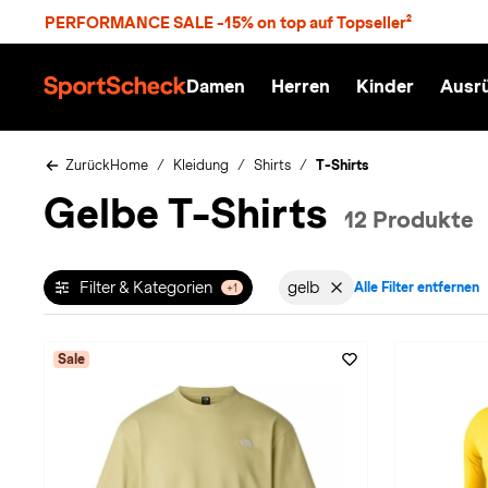
S
PERFORMANCE SALE -15% on top auf Topseller²
p
r
n
Damen
Herren
Kinder
Ausr
g
S
e
p
z
o
u
r
Zurück
Home
Kleidung
Shirts
T-Shirts
m
t
Gelbe T-Shirts
H
S
12 Produkte
a
c
u
h
p
e
t
c
Filter & Kategorien
gelb
Alle Filter entfernen
+1
Filter aktiv für Farbe: in
k
n
h
a
Sale
t