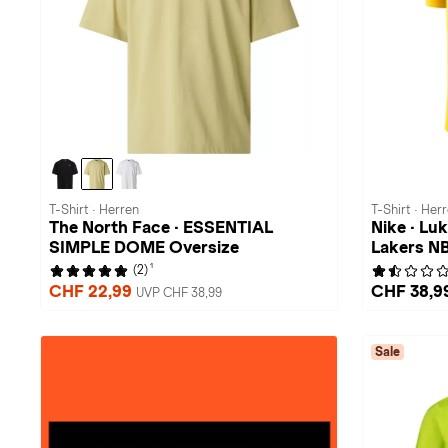
T-Shirt · Herren
T-Shirt · Her
The North Face · ESSENTIAL
Nike · Lu
SIMPLE DOME Oversize
Lakers N
1
(2)
CHF 22,99
CHF 38,9
UVP CHF 38,99
Sale