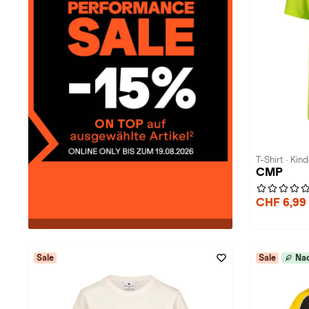
T-Shirt · Kind
CMP
CHF 6,99
Sale
Sale
Nac