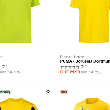
er
Fanshirt · Herren
PUMA · Borussia Dortmu
1
1
(0)
(0)
CHF 21,99
UVP CHF 13,95
UVP CHF 32,95
hhaltig
Sale