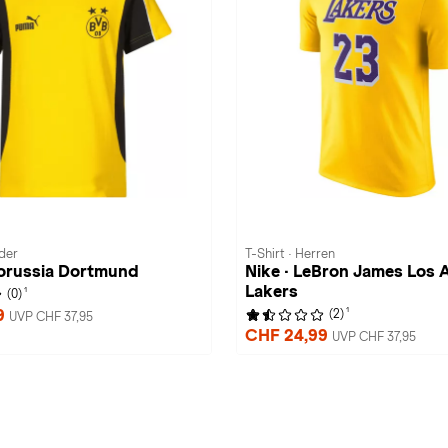
nder
T-Shirt · Herren
orussia Dortmund
Nike · LeBron James Los 
Lakers
1
(0)
1
9
(2)
UVP CHF 37,95
CHF 24,99
UVP CHF 37,95