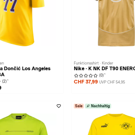
ren
Funktionsshirt · Kinder
ka Dončić Los Angeles
Nike · K NK DF T90 ENER
BA
1
(0)
1
CHF 37,99
(2)
UVP CHF 54,95
9
Sale
Nachhaltig