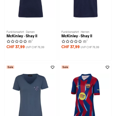
Funktionsshirt · Damen
Funktionsshirt · Herren
McKinley · Shay II
McKinley · Shay II
1
1
(0)
(0)
CHF 37,99
CHF 37,99
UVP CHF 76,99
UVP CHF 76,99
Sale
Sale