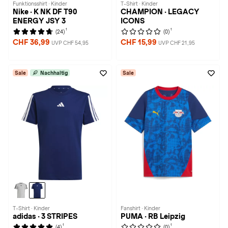
Funktionsshirt · Kinder
T-Shirt · Kinder
Nike · K NK DF T90
CHAMPION · LEGACY
ENERGY JSY 3
ICONS
1
1
(24)
(0)
CHF 36,99
CHF 15,99
UVP CHF 54,95
UVP CHF 21,95
Sale
Nachhaltig
Sale
T-Shirt · Kinder
Fanshirt · Kinder
adidas · 3 STRIPES
PUMA · RB Leipzig
1
1
(4)
(0)