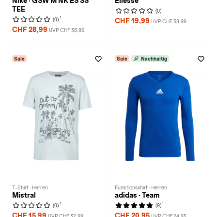
Nike · GSW M NK ES SS
Ellesse
TEE
1
(0)
1
(0)
CHF 19,99
UVP CHF 38,99
CHF 28,99
UVP CHF 38,95
Sale
Sale
Nachhaltig
T-Shirt · Herren
Funktionsshirt · Herren
Mistral
adidas · Team
1
1
(0)
(9)
CHF 15,99
CHF 20,95
UVP CHF 32,99
UVP CHF 24,95