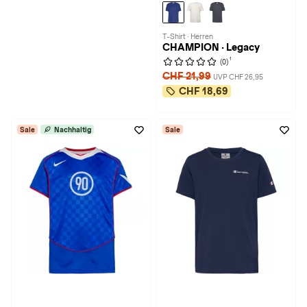
T-Shirt · Herren
CHAMPION · Legacy
1
(0)
CHF 21,99
UVP CHF 26,95
CHF 18,69
Sale
Nachhaltig
Sale