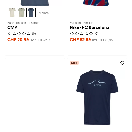
+2 Farben
Funktionsshirt · Damen
Fanshirt · Kinder
CMP
Nike · FC Barcelona
1
1
(0)
(0)
CHF 20,99
CHF 52,99
UVP CHF 32,99
UVP CHF 87,95
Sale