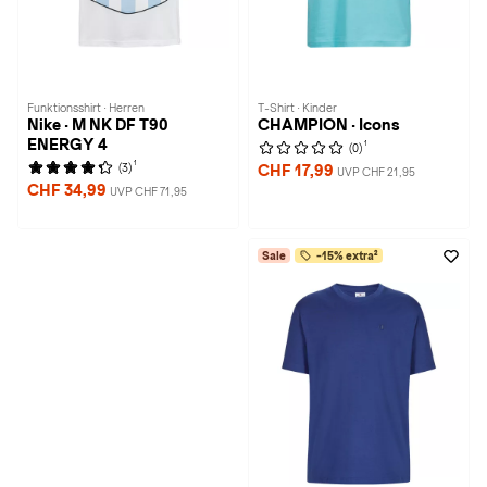
Funktionsshirt · Herren
T-Shirt · Kinder
Nike · M NK DF T90
CHAMPION · Icons
ENERGY 4
1
(0)
1
(3)
CHF 17,99
UVP CHF 21,95
CHF 34,99
UVP CHF 71,95
Sale
-15% extra²