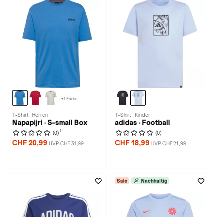
+1 Farbe
T-Shirt · Herren
T-Shirt · Kinder
Napapijri · S-small Box
adidas · Football
1
1
(0)
(0)
CHF 20,99
CHF 18,99
UVP CHF 31,99
UVP CHF 21,99
Sale
Nachhaltig