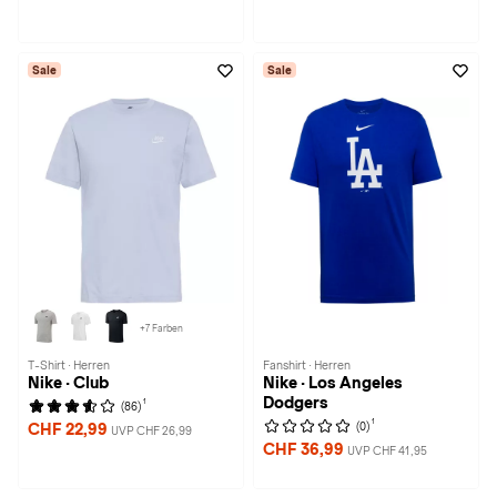
Sale
Sale
+7 Farben
T-Shirt · Herren
Fanshirt · Herren
Nike · Club
Nike · Los Angeles
Dodgers
1
(86)
1
(0)
CHF 22,99
UVP CHF 26,99
CHF 36,99
UVP CHF 41,95