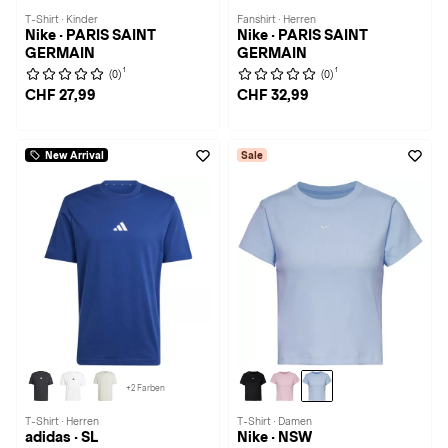
T-Shirt · Kinder
Fanshirt · Herren
Nike · PARIS SAINT
Nike · PARIS SAINT
GERMAIN
GERMAIN
1
1
(0)
(0)
CHF 27,99
CHF 32,99
New Arrival
Sale
+2 Farben
T-Shirt · Herren
T-Shirt · Damen
adidas · SL
Nike · NSW