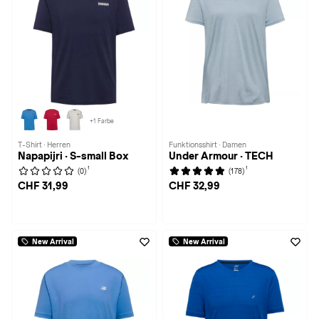
+1 Farbe
T-Shirt · Herren
Funktionsshirt · Damen
Napapijri · S-small Box
Under Armour · TECH
1
1
(0)
(178)
CHF 31,99
CHF 32,99
New Arrival
New Arrival