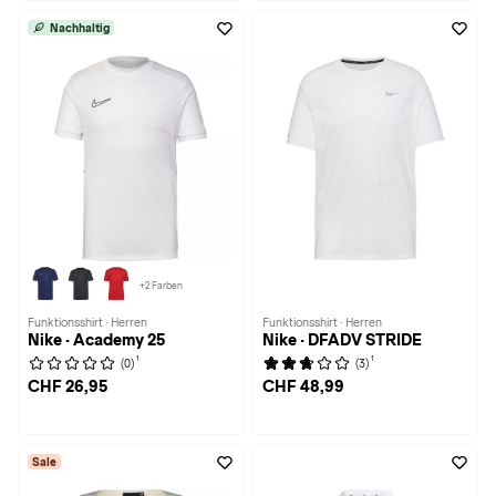
Nachhaltig
+2 Farben
Funktionsshirt · Herren
Funktionsshirt · Herren
Nike · Academy 25
Nike · DFADV STRIDE
1
1
(0)
(3)
CHF 26,95
CHF 48,99
Sale