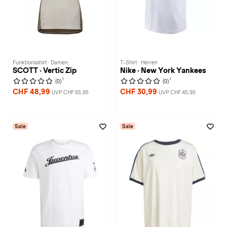
Funktionsshirt · Damen
T-Shirt · Herren
SCOTT · Vertic Zip
Nike · New York Yankees
1
1
(0)
(0)
CHF 48,99
CHF 30,99
UVP CHF 65,95
UVP CHF 45,95
Sale
Sale