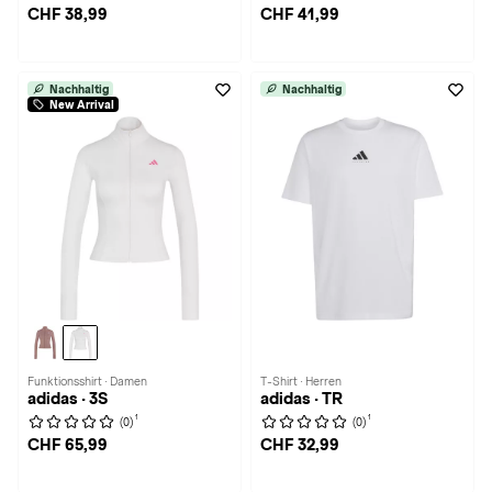
CHF 38,99
CHF 41,99
Nachhaltig
Nachhaltig
New Arrival
Funktionsshirt · Damen
T-Shirt · Herren
adidas · 3S
adidas · TR
1
1
(0)
(0)
CHF 65,99
CHF 32,99