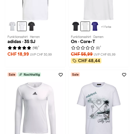
+1 Farbe
Funktionsshirt · Herren
Funktionsshirt · Damen
adidas · 3S SJ
On · Core-T
1
1
(18)
(0)
CHF 18,99
CHF 56,99
UVP CHF 30,99
UVP CHF 65,99
CHF 48,44
Sale
Nachhaltig
Sale