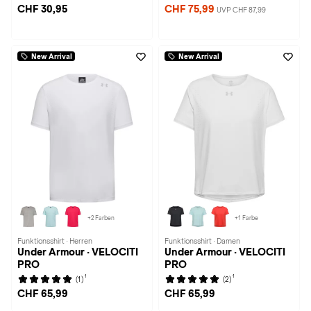
CHF 30,95
CHF 75,99
UVP CHF 87,99
New Arrival
New Arrival
+2 Farben
+1 Farbe
Funktionsshirt · Herren
Funktionsshirt · Damen
Under Armour · VELOCITI
Under Armour · VELOCITI
PRO
PRO
1
1
(1)
(2)
CHF 65,99
CHF 65,99