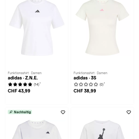
Funktionsshirt · Damen
Funktionsshirt · Damen
adidas · Z.N.E.
adidas · 3S
1
1
(14)
(0)
CHF 43,99
CHF 38,99
Nachhaltig