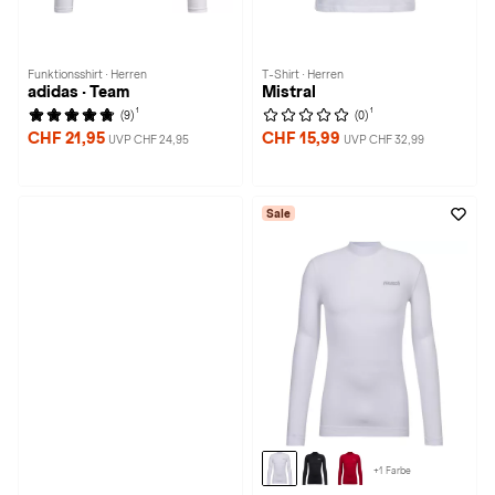
Funktionsshirt · Herren
T-Shirt · Herren
adidas · Team
Mistral
1
1
(9)
(0)
CHF 21,95
CHF 15,99
UVP CHF 24,95
UVP CHF 32,99
Sale
+1 Farbe