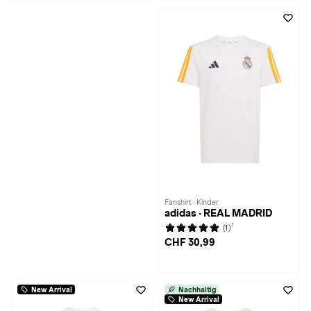
Fanshirt · Kinder
adidas · REAL MADRID
1
(1)
CHF 30,99
New Arrival
Nachhaltig
New Arrival