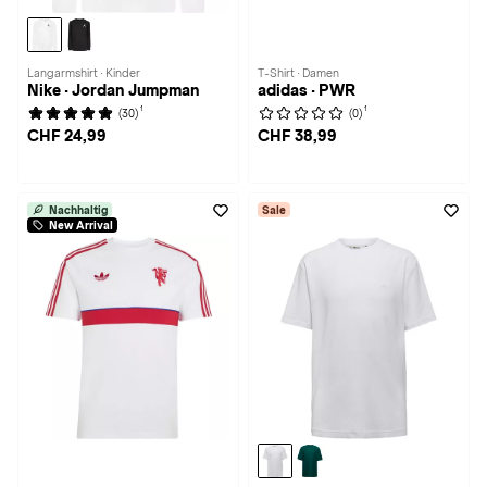
Langarmshirt · Kinder
T-Shirt · Damen
Nike · Jordan Jumpman
adidas · PWR
1
1
(30)
(0)
CHF 24,99
CHF 38,99
Nachhaltig
Sale
New Arrival