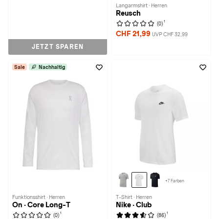
Langarmshirt · Herren
Reusch
1
(0)
CHF 21,99
UVP CHF 32,99
JETZT SPAREN
Sale
Nachhaltig
+7 Farben
Funktionsshirt · Herren
T-Shirt · Herren
On · Core Long-T
Nike · Club
1
1
(0)
(86)