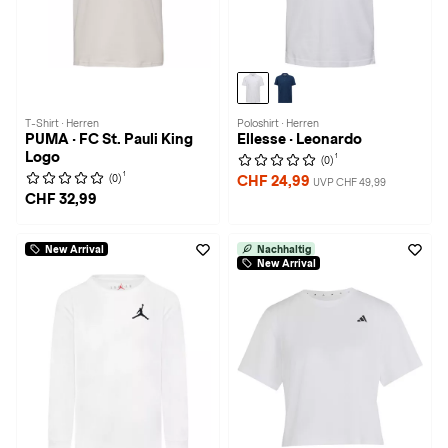
T-Shirt · Herren
Poloshirt · Herren
PUMA · FC St. Pauli King
Ellesse · Leonardo
Logo
1
(0)
1
(0)
CHF 24,99
UVP CHF 49,99
CHF 32,99
New Arrival
Nachhaltig
New Arrival