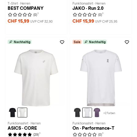
T-Shirt · Herren
Funktionsshirt · Herren
BEST COMPANY
JAKO · Run 2.0
1
1
(0)
(0)
CHF 15,99
CHF 15,99
UVP CHF 32,90
UVP CHF 25,95
Nachhaltig
Sale
Nachhaltig
+2 Farben
Funktionsshirt · Herren
Funktionsshirt · Herren
ASICS · CORE
On · Performance-T
1
1
(29)
(0)