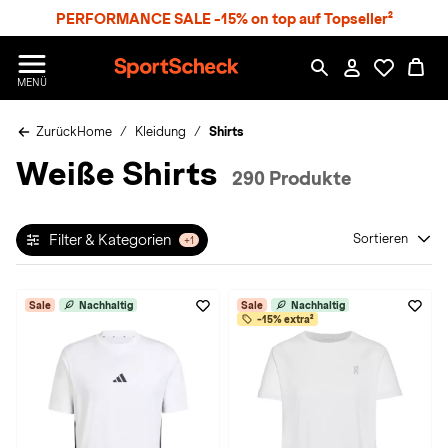
S
PERFORMANCE SALE -15% on top auf Topseller²
p
r
n
S
MENÜ
g
p
e
o
z
Zurück
Home
Kleidung
Shirts
r
u
t
Weiße Shirts
m
S
290 Produkte
H
c
a
h
u
e
p
Filter & Kategorien
Sortieren
+1
c
t
k
n
Sale
Nachhaltig
Sale
Nachhaltig
h
-15% extra²
a
t