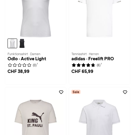
Funktionsshirt · Damen
Tennisshirt · Herren
Odlo · Active Light
adidas · Freelift PRO
1
1
(0)
(6)
CHF 38,99
CHF 65,99
Sale