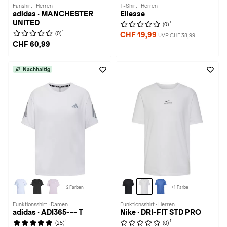
Fanshirt · Herren
T-Shirt · Herren
adidas · MANCHESTER
Ellesse
UNITED
1
(0)
1
(0)
CHF 19,99
UVP CHF 38,99
CHF 60,99
Nachhaltig
+2 Farben
+1 Farbe
Funktionsshirt · Damen
Funktionsshirt · Herren
adidas · ADI365--- T
Nike · DRI-FIT STD PRO
1
1
(25)
(0)