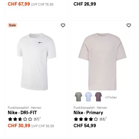
CHF 67,99
CHF 26,99
UVP CHF 76,99
Sale
+2 Farben
Funktionsshirt · Herren
Funktionsshirt · Herren
Nike · DRI-FIT
Nike · Primary
1
1
(57)
(63)
CHF 30,99
CHF 54,99
UVP CHF 36,99