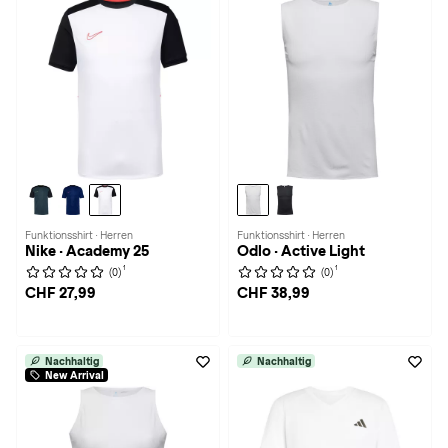
Funktionsshirt · Herren
Funktionsshirt · Herren
Nike · Academy 25
Odlo · Active Light
1
1
(0)
(0)
CHF 27,99
CHF 38,99
Nachhaltig
Nachhaltig
New Arrival