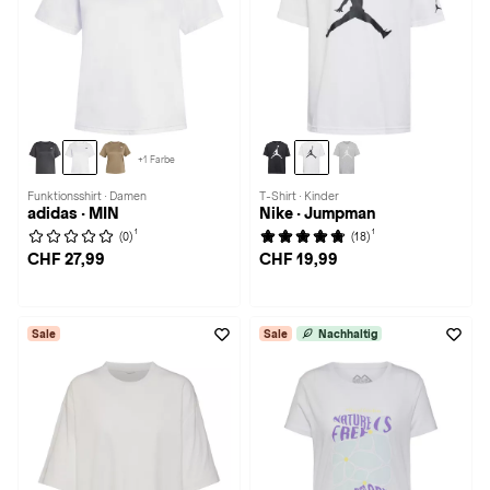
+1 Farbe
Funktionsshirt · Damen
T-Shirt · Kinder
adidas · MIN
Nike · Jumpman
1
1
(0)
(18)
CHF 27,99
CHF 19,99
Sale
Sale
Nachhaltig