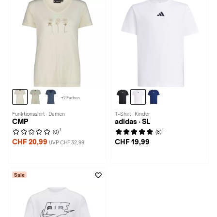
+2 Farben
Funktionsshirt · Damen
T-Shirt · Kinder
CMP
adidas · SL
1
1
(0)
(8)
CHF 20,99
CHF 19,99
UVP CHF 32,99
Sale