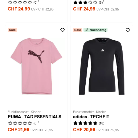
1
1
(0)
(5)
CHF 24,99
CHF 24,99
UVP CHF 32,95
UVP CHF 32,95
Sale
Sale
Nachhaltig
Funktionsshirt · Kinder
Funktionsshirt · Kinder
PUMA · TAD ESSENTIALS
adidas · TECHFIT
1
1
(0)
(18)
CHF 21,99
CHF 20,99
UVP CHF 25,95
UVP CHF 32,95