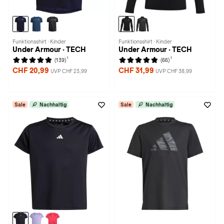
Funktionsshirt · Kinder
Funktionsshirt · Kinder
Under Armour · TECH
Under Armour · TECH
1
1
(139)
(66)
CHF 20,99
CHF 31,99
UVP CHF 23,99
UVP CHF 38,99
Sale
Nachhaltig
Sale
Nachhaltig