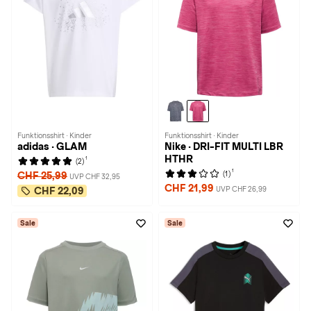
Funktionsshirt · Kinder
Funktionsshirt · Kinder
adidas · GLAM
Nike · DRI-FIT MULTI LBR
HTHR
1
(2)
1
(1)
CHF 25,99
UVP CHF 32,95
CHF 21,99
UVP CHF 26,99
CHF 22,09
Sale
Sale