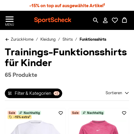
S
-15% on top auf ausgewählte Artikel²
p
r
n
S
MENÜ
g
p
e
o
z
Zurück
Home
Kleidung
Shirts
Funktionsshirts
r
u
t
Trainings-Funktionsshirts
m
S
H
c
für Kinder
a
h
u
e
p
c
65 Produkte
t
k
n
h
Filter & Kategorien
Sortieren
+2
a
t
Sale
Nachhaltig
Sale
Nachhaltig
-15% extra²