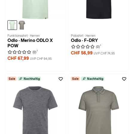
Funktionsshirt · Herren
Poloshirt · Herren
Odlo · Merino ODLO X
Odlo · F-DRY
POW
1
(0)
1
(0)
CHF 56,99
UVP CHF 74,95
CHF 67,99
UVP CHF 94,95
Sale
Nachhaltig
Sale
Nachhaltig