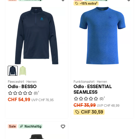
-15% extra²
Fleeceshirt · Herren
Funktionsshirt · Herren
Odlo · BESSO
Odlo · ESSENTIAL
SEAMLESS
1
(0)
1
(0)
CHF 54,99
UVP CHF 76,95
CHF 35,99
UVP CHF 48,99
CHF 30,59
Sale
Nachhaltig