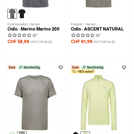
Funktionsshirt · Herren
Poloshirt · Herren
Odlo · Merino Merino 200
Odlo · ASCENT NATURAL
1
1
(0)
(0)
CHF 58,99
CHF 61,99
UVP CHF 94,95
UVP CHF 84,95
Sale
Nachhaltig
Sale
Nachhaltig
-15% extra²