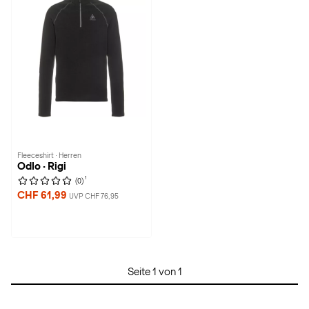
Fleeceshirt · Herren
Odlo · Rigi
1
(0)
CHF 61,99
UVP CHF 76,95
Seite 1 von 1