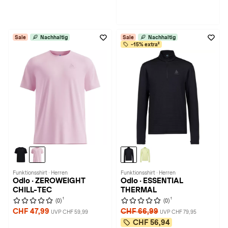
Sale
Nachhaltig
Sale
Nachhaltig
-15% extra²
Funktionsshirt · Herren
Funktionsshirt · Herren
Odlo · ZEROWEIGHT
Odlo · ESSENTIAL
CHILL-TEC
THERMAL
1
1
(0)
(0)
CHF 47,99
CHF 66,99
UVP CHF 59,99
UVP CHF 79,95
CHF 56,94