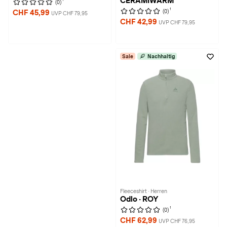
CERAMIWARM
(0)
1
(0)
CHF 45,99
UVP CHF 79,95
CHF 42,99
UVP CHF 79,95
Sale
Nachhaltig
Fleeceshirt · Herren
Odlo · ROY
1
(0)
CHF 62,99
UVP CHF 76,95