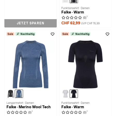
Funktionsshirt · Damen
Falke · Warm
1
(0)
CHF 62,99
JETZT SPAREN
UVP CHF 76,99
Sale
Nachhaltig
Sale
Nachhaltig
Langarmshirt · Damen
Funktionsshirt · Damen
Falke · Merino Wool Tech
Falke · Warm
1
1
(0)
(0)