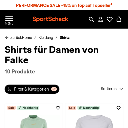
S
PERFORMANCE SALE -15% on top auf Topseller²
p
r
n
S
MENÜ
g
p
e
o
z
Zurück
Home
Kleidung
Shirts
r
u
t
Shirts für Damen von
m
S
H
c
Falke
a
h
u
e
p
c
10 Produkte
t
k
n
h
Filter & Kategorien
Sortieren
+2
a
t
Sale
Nachhaltig
Sale
Nachhaltig