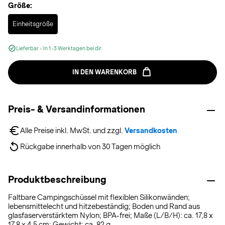
Größe:
Selected
Einheitsgröße
Lieferbar - In 1-3 Werktagen bei dir.
IN DEN WARENKORB
Preis- & Versandinformationen
Alle Preise inkl. MwSt. und zzgl. 
Versandkosten
Rückgabe innerhalb von 30 Tagen möglich
Produktbeschreibung
Faltbare Campingschüssel mit flexiblen Silikonwänden;
lebensmittelecht und hitzebeständig; Boden und Rand aus
glasfaserverstärktem Nylon; BPA-frei; Maße (L/B/H): ca. 17,8 x
17,8 x 4,5 cm; Gewicht: ca. 82 g.