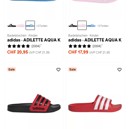
+2 Farben
+2 Farben
Badelatschen · Kinder
Badelatschen · Kinder
adidas · ADILETTE AQUA K
adidas · ADILETTE AQUA K
1
1
(2004)
(2004)
CHF 20,95
CHF 17,99
UVP CHF 21,99
UVP CHF 21,95
Sale
Sale