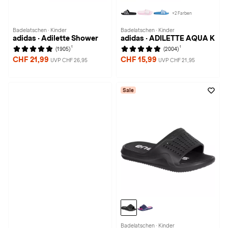
+2 Farben
Badelatschen · Kinder
Badelatschen · Kinder
adidas · Adilette Shower
adidas · ADILETTE AQUA K
1
1
(1905)
(2004)
CHF 21,99
CHF 15,99
UVP CHF 26,95
UVP CHF 21,95
Sale
Badelatschen · Kinder