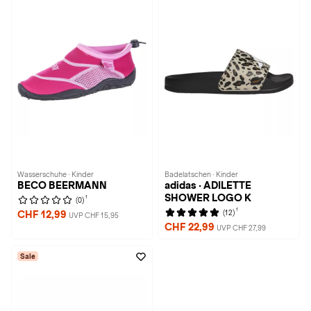
Wasserschuhe · Kinder
Badelatschen · Kinder
BECO BEERMANN
adidas · ADILETTE
SHOWER LOGO K
1
(0)
1
(12)
CHF 12,99
UVP CHF 15,95
CHF 22,99
UVP CHF 27,99
Sale