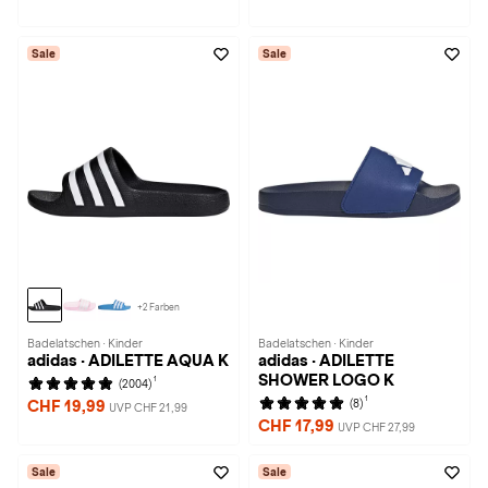
Sale
Sale
+2 Farben
Badelatschen · Kinder
Badelatschen · Kinder
adidas · ADILETTE AQUA K
adidas · ADILETTE
SHOWER LOGO K
1
(2004)
1
(8)
CHF 19,99
UVP CHF 21,99
CHF 17,99
UVP CHF 27,99
Sale
Sale