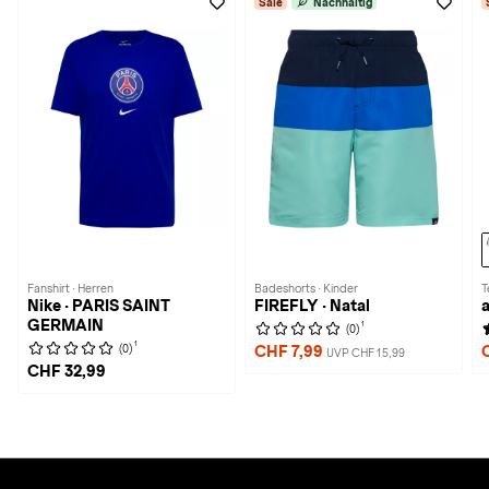
Sale
Nachhaltig
Fanshirt · Herren
Badeshorts · Kinder
T
Nike · PARIS SAINT
FIREFLY · Natal
GERMAIN
1
(0)
1
(0)
CHF 7,99
UVP CHF 15,99
CHF 32,99