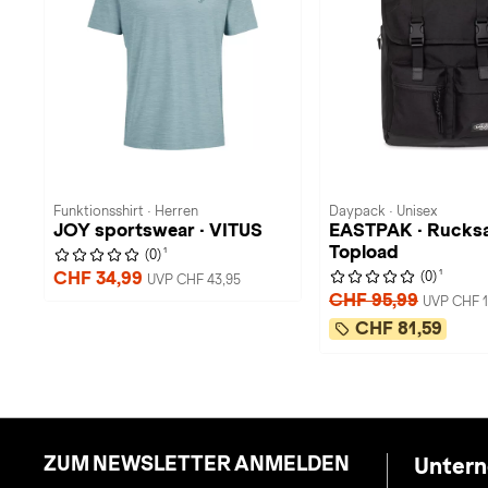
Funktionsshirt · Herren
Daypack · Unisex
JOY sportswear · VITUS
EASTPAK · Rucksa
Topload
1
(0)
1
CHF 34,99
(0)
UVP CHF 43,95
CHF 95,99
UVP CHF 1
CHF 81,59
ZUM NEWSLETTER ANMELDEN
Unter