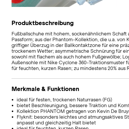
Produktbeschreibung
Fußballschuhe mit hohem, sockenähnlichem Schaft au
Passform; aus der Phantom-Kollektion, die u.a. von 
griffiger Überzug in der Ballkontaktzone für eine prä
trockenem Wetter; asymmetrische Schnürung für eine
sowohl mit flachem als auch hohem Fußgewölbe; Logo
Außensohle mit Nike Cyclone 360-Traktionsmuster f
für feuchten, kurzen Rasen; zu mindestens 20% aus R
Merkmale & Funktionen
ideal für festen, trockenen Naturrasen (FG)
bietet Beschleunigung, bessere Traktion und Kom
Kollektion PHANTOM getragen von Kevin De Bruyn
Flyknit: besonders leichtes und atmungsaktives St
anpasst und gleichzeitig Halt bietet
ideal für feuchten, kurzen Rasen