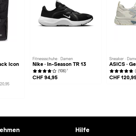
Fitnessschuhe · Damen
Sneaker · Dam
ck Icon
Nike · In-Season TR 13
ASICS · Ge
1
(106)
CHF 94,95
CHF 120,9
20,95
nehmen
Hilfe