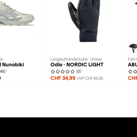
en
Langlaufhandschuhe · Unisex
Fahr
l Nunobiki
Odlo · NORDIC LIGHT
ABU
1
1
(46)
(0)
9
CHF 34,99
CHF
UVP CHF 69,95