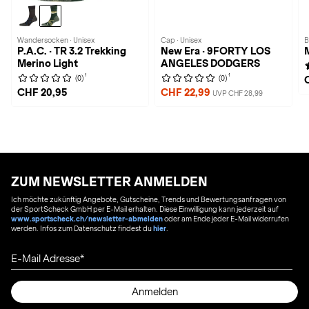
Wandersocken · Unisex
Cap · Unisex
B
P.A.C. · TR 3.2 Trekking
New Era · 9FORTY LOS
Merino Light
ANGELES DODGERS
1
1
(0)
(0)
CHF 20,95
CHF 22,99
UVP CHF 28,99
ZUM NEWSLETTER ANMELDEN
Ich möchte zukünftig Angebote, Gutscheine, Trends und Bewertungsanfragen von
der SportScheck GmbH per E-Mail erhalten. Diese Einwilligung kann jederzeit auf
www.sportscheck.ch/newsletter-abmelden
oder am Ende jeder E-Mail widerrufen
werden. Infos zum Datenschutz findest du
hier
.
E-Mail Adresse
Anmelden