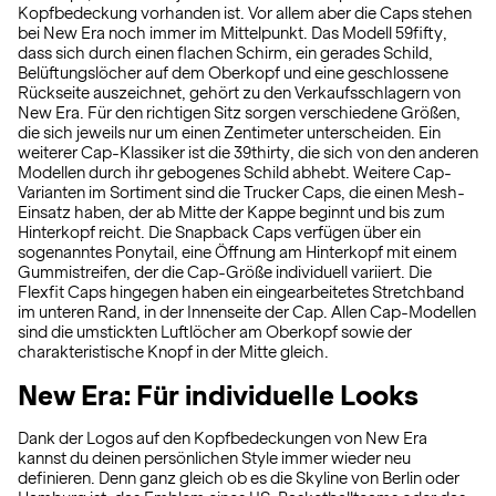
Kopfbedeckung vorhanden ist. Vor allem aber die Caps stehen
bei New Era noch immer im Mittelpunkt. Das Modell 59fifty,
dass sich durch einen flachen Schirm, ein gerades Schild,
Belüftungslöcher auf dem Oberkopf und eine geschlossene
Rückseite auszeichnet, gehört zu den Verkaufsschlagern von
New Era. Für den richtigen Sitz sorgen verschiedene Größen,
die sich jeweils nur um einen Zentimeter unterscheiden. Ein
weiterer Cap-Klassiker ist die 39thirty, die sich von den anderen
Modellen durch ihr gebogenes Schild abhebt. Weitere Cap-
Varianten im Sortiment sind die Trucker Caps, die einen Mesh-
Einsatz haben, der ab Mitte der Kappe beginnt und bis zum
Hinterkopf reicht. Die Snapback Caps verfügen über ein
sogenanntes Ponytail, eine Öffnung am Hinterkopf mit einem
Gummistreifen, der die Cap-Größe individuell variiert. Die
Flexfit Caps hingegen haben ein eingearbeitetes Stretchband
im unteren Rand, in der Innenseite der Cap. Allen Cap-Modellen
sind die umstickten Luftlöcher am Oberkopf sowie der
charakteristische Knopf in der Mitte gleich.
New Era: Für individuelle Looks
Dank der Logos auf den Kopfbedeckungen von New Era
kannst du deinen persönlichen Style immer wieder neu
definieren. Denn ganz gleich ob es die Skyline von Berlin oder