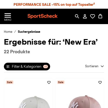
S
PERFORMANCE SALE -15% on top auf Topseller²
p
r
n
S
MENÜ
g
p
e
o
z
Home
Suchergebnisse
r
u
t
Ergebnisse für:
‘New Era’
m
S
H
c
a
h
22 Produkte
u
e
p
c
t
k
Filter & Kategorien
Sortieren
+1
n
h
a
Sale
Sale
t