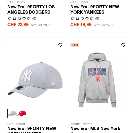
Cap · Unisex
Cap · Kinder
New Era · 9FORTY LOS
New Era · 9FORTY NEW
ANGELES DODGERS
YORK YANKEES
1
1
(0)
(0)
CHF 22,99
CHF 19,99
UVP CHF 28,99
UVP CHF 23,95
Sale
Cap · Kinder
Hoodie · Herren
New Era · 9FORTY NEW
New Era · MLB New York