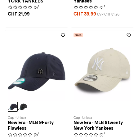
YORK YANKEES
Yankees
1
1
(0)
(0)
CHF 21,99
CHF 39,99
UVP CHF 81,95
Sale
Cap · Unisex
Cap · Unisex
New Era · MLB 9Forty
New Era · MLB 9twenty
Flawless
New York Yankees
1
1
(0)
(0)