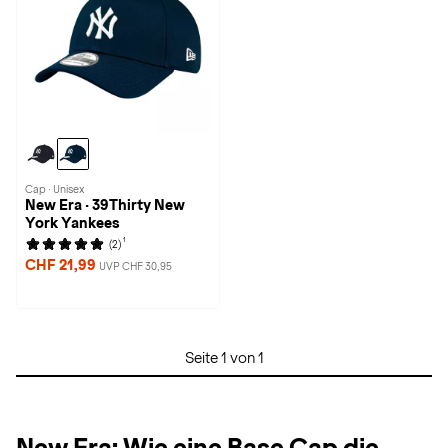
Cap · Unisex
New Era · 39Thirty New
York Yankees
1
(2)
CHF 21,99
UVP CHF 30,95
Seite 1 von 1
New Era: Wie eine Base Cap die