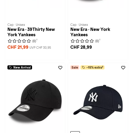
Cap · Unisex
Cap · Unisex
New Era · 39Thirty New
New Era · New York
York Yankees
Yankees
1
1
(0)
(0)
CHF 21,99
CHF 28,99
UVP CHF 30,95
New Arrival
Sale
-15% extra²