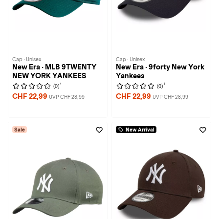
Cap · Unisex
Cap · Unisex
New Era · MLB 9TWENTY
New Era · 9forty New York
NEW YORK YANKEES
Yankees
1
1
(0)
(0)
CHF 22,99
CHF 22,99
UVP CHF 28,99
UVP CHF 28,99
Sale
New Arrival