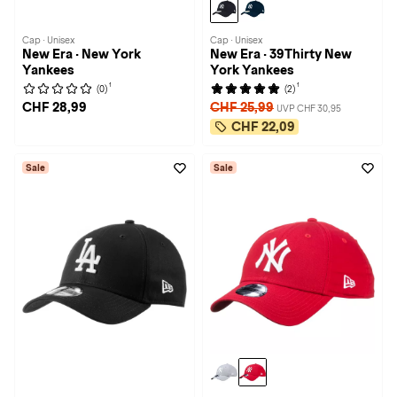
Cap · Unisex
Cap · Unisex
New Era · New York
New Era · 39Thirty New
Yankees
York Yankees
1
1
(0)
(2)
CHF 28,99
CHF 25,99
UVP CHF 30,95
CHF 22,09
Sale
Sale