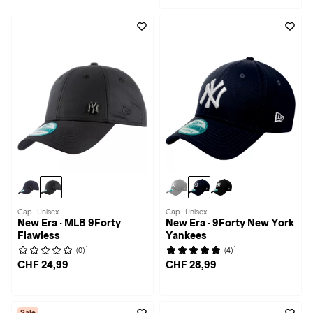
Cap · Unisex
Cap · Unisex
New Era · MLB 9Forty
New Era · 9Forty New York
Flawless
Yankees
1
1
(0)
(4)
CHF 24,99
CHF 28,99
Sale