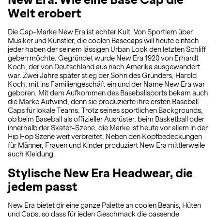
Welt erobert
Die Cap-Marke New Era ist echter Kult. Von Sportlern über
Musiker und Künstler, die coolen Basecaps will heute einfach
jeder haben der seinem lässigen Urban Look den letzten Schliff
geben möchte. Gegründet wurde New Era 1920 von Erhardt
Koch, der von Deutschland aus nach Amerika ausgewandert
war. Zwei Jahre später stieg der Sohn des Gründers, Harold
Koch, mit ins Familiengeschäft ein und der Name New Era war
geboren. Mit dem Aufkommen des Baseballsports bekam auch
die Marke Aufwind, denn sie produzierte ihre ersten Baseball
Caps für lokale Teams. Trotz seines sportlichen Backgrounds,
ob beim Baseball als offizieller Ausrüster, beim Basketball oder
innerhalb der Skater-Szene, die Marke ist heute vor allem in der
Hip Hop Szene weit verbreitet. Neben den Kopfbedeckungen
für Männer, Frauen und Kinder produziert New Era mittlerweile
auch Kleidung.
Stylische New Era Headwear, die
jedem passt
New Era bietet dir eine ganze Palette an coolen Beanis, Hüten
und Caps, so dass für jeden Geschmack die passende