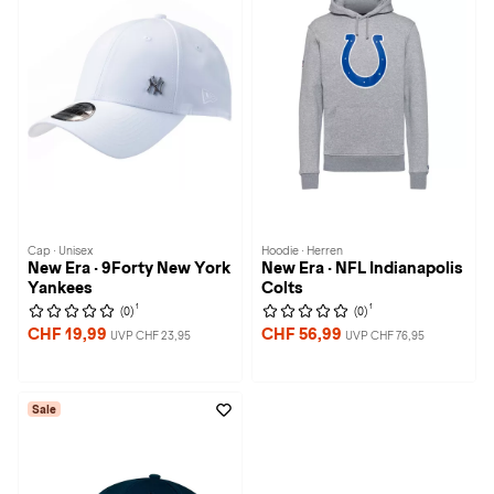
Cap · Unisex
Hoodie · Herren
New Era · 9Forty New York
New Era · NFL Indianapolis
Yankees
Colts
1
1
(0)
(0)
CHF 19,99
CHF 56,99
UVP CHF 23,95
UVP CHF 76,95
Sale