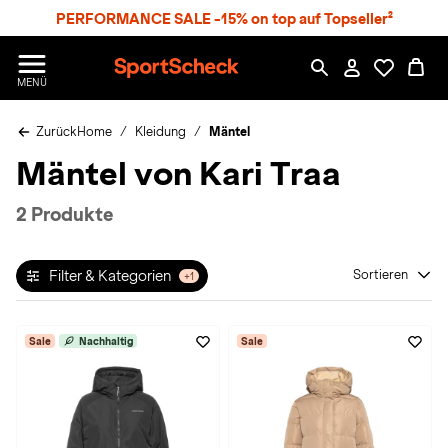
S
PERFORMANCE SALE -15% on top auf Topseller²
p
r
n
S
MENÜ
g
p
e
o
z
Zurück
Home
Kleidung
Mäntel
r
u
t
Mäntel von Kari Traa
m
S
H
c
a
h
2 Produkte
u
e
p
c
t
k
Filter & Kategorien
Sortieren
+1
n
h
a
Sale
Nachhaltig
Sale
t