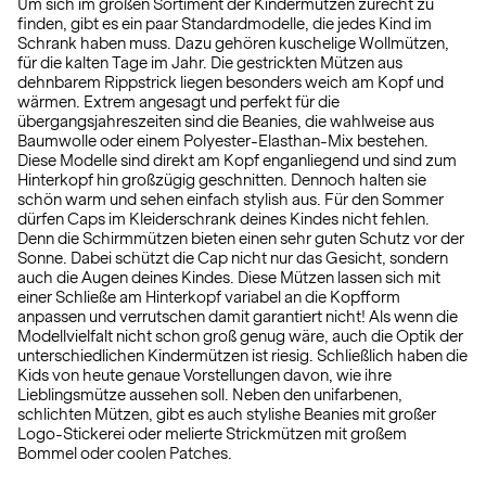
Um sich im großen Sortiment der Kindermützen zurecht zu
finden, gibt es ein paar Standardmodelle, die jedes Kind im
Schrank haben muss. Dazu gehören kuschelige Wollmützen,
für die kalten Tage im Jahr. Die gestrickten Mützen aus
dehnbarem Rippstrick liegen besonders weich am Kopf und
wärmen. Extrem angesagt und perfekt für die
übergangsjahreszeiten sind die Beanies, die wahlweise aus
Baumwolle oder einem Polyester-Elasthan-Mix bestehen.
Diese Modelle sind direkt am Kopf enganliegend und sind zum
Hinterkopf hin großzügig geschnitten. Dennoch halten sie
schön warm und sehen einfach stylish aus. Für den Sommer
dürfen Caps im Kleiderschrank deines Kindes nicht fehlen.
Denn die Schirmmützen bieten einen sehr guten Schutz vor der
Sonne. Dabei schützt die Cap nicht nur das Gesicht, sondern
auch die Augen deines Kindes. Diese Mützen lassen sich mit
einer Schließe am Hinterkopf variabel an die Kopfform
anpassen und verrutschen damit garantiert nicht! Als wenn die
Modellvielfalt nicht schon groß genug wäre, auch die Optik der
unterschiedlichen Kindermützen ist riesig. Schließlich haben die
Kids von heute genaue Vorstellungen davon, wie ihre
Lieblingsmütze aussehen soll. Neben den unifarbenen,
schlichten Mützen, gibt es auch stylishe Beanies mit großer
Logo-Stickerei oder melierte Strickmützen mit großem
Bommel oder coolen Patches.