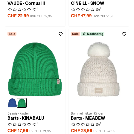
VAUDE · Cornua III
O'NEILL · SNOW
1
1
(0)
(0)
CHF 22,99
CHF 17,99
UVP CHF 32,95
UVP CHF 21,95
Sale
Sale
Nachhaltig
Beanie · Kinder
Bommelmütze · Kinder
Barts · KINABALU
Barts · MEADEW
1
1
(0)
(0)
CHF 17,99
CHF 23,99
UVP CHF 21,95
UVP CHF 32,95