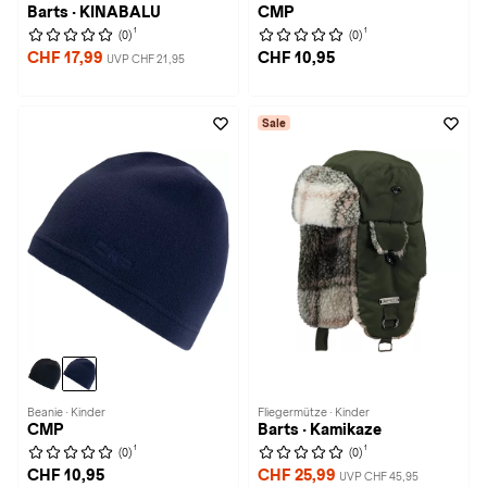
Barts · KINABALU
CMP
1
1
(0)
(0)
CHF 17,99
CHF 10,95
UVP CHF 21,95
Sale
Beanie · Kinder
Fliegermütze · Kinder
CMP
Barts · Kamikaze
1
1
(0)
(0)
CHF 10,95
CHF 25,99
UVP CHF 45,95