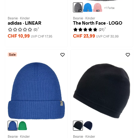
+1 Farbe
Beanie · Kinder
Beanie · Kinder
adidas · LINEAR
The North Face · LOGO
1
1
(0)
(21)
CHF 10,99
CHF 23,99
UVP CHF 17,95
UVP CHF 30,99
Sale
Beanie · Kinder
Beanie · Kinder