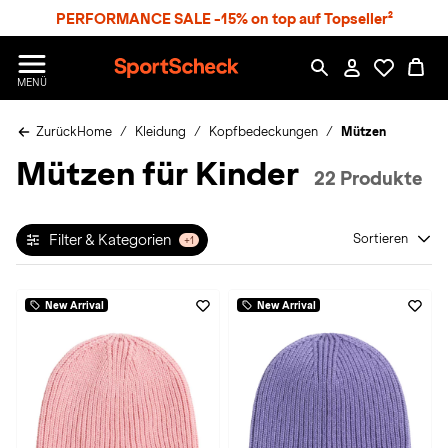
S
PERFORMANCE SALE -15% on top auf Topseller²
p
r
n
S
MENÜ
g
p
e
o
z
Zurück
Home
Kleidung
Kopfbedeckungen
Mützen
r
u
t
Mützen für Kinder
m
S
22 Produkte
H
c
a
h
u
e
p
Filter & Kategorien
Sortieren
+1
c
t
k
n
New Arrival
New Arrival
h
a
t