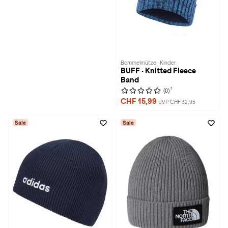
Bommelmütze · Kinder
BUFF · Knitted Fleece
Band
1
(0)
CHF 15,99
UVP CHF 32,95
Sale
Sale