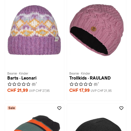
Beanie · Kinder
Beanie · Kinder
Barts · Leonari
Trollkids · RAULAND
1
1
(0)
(0)
CHF 21,99
CHF 17,99
UVP CHF 27,95
UVP CHF 21,95
Sale