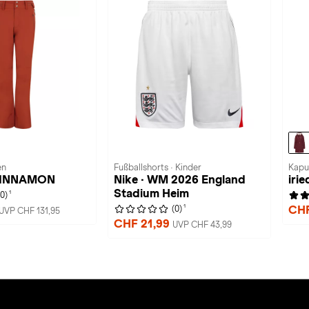
en
Fußballshorts · Kinder
Kapu
 CINNAMON
Nike · WM 2026 England
irie
Stadium Heim
1
(0)
1
CHF
(0)
UVP CHF 131,95
CHF 21,99
UVP CHF 43,99