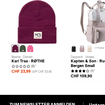
+1 Farbe
Beanie · Damen
Daypack · Unisex
Kari Traa · RØTHE
Kapten & Son · R
Bergen Small
1
(0)
1
CHF 23,99
(1)
UVP CHF 33,95
CHF 109,90
ZUM NEWSLETTER ANMELDEN