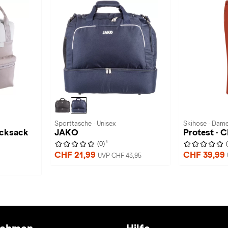
Sporttasche · Unisex
Skihose · Dam
ucksack
JAKO
Protest ·
1
(0)
CHF 21,99
CHF 39,99
UVP CHF 43,95