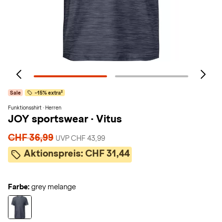
Sale
-15% extra²
Funktionsshirt · Herren
JOY sportswear
·
Vitus
CHF 36,99
UVP CHF 43,99
Aktionspreis:
CHF 31,44
Farbe:
grey melange