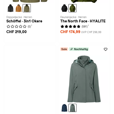
Doppeljacke · Herren
Daunenjacke · Herren
Schöffel · 3in1 Okere
The North Face · HYALITE
1
1
(0)
(581)
CHF 219,00
CHF 174,99
UVP CHF 296,99
Sale
Nachhaltig