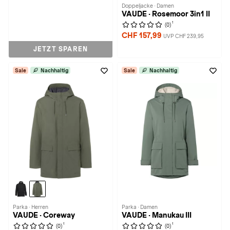
Doppeljacke · Damen
VAUDE · Rosemoor 3in1 II
1
(0)
CHF 157,99
UVP CHF 239,95
JETZT SPAREN
Sale
Nachhaltig
Sale
Nachhaltig
Parka · Herren
Parka · Damen
VAUDE · Coreway
VAUDE · Manukau III
1
1
(0)
(0)