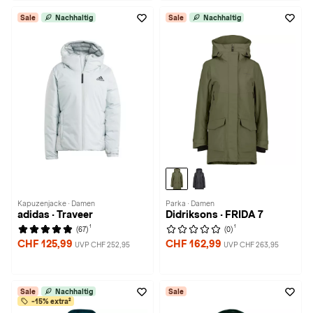
Sale
Nachhaltig
Sale
Nachhaltig
Kapuzenjacke · Damen
Parka · Damen
adidas · Traveer
Didriksons · FRIDA 7
1
1
(67)
(0)
CHF 125,99
CHF 162,99
UVP CHF 252,95
UVP CHF 263,95
Sale
Nachhaltig
Sale
-15% extra²