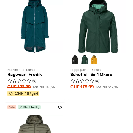
Kurzmantel · Damen
Doppeljacke · Damen
Ragwear · Frodik
Schöffel · 3in1 Okere
1
1
(0)
(0)
CHF 122,99
CHF 175,99
UVP CHF 153,95
UVP CHF 219,95
CHF 104,54
Sale
Nachhaltig