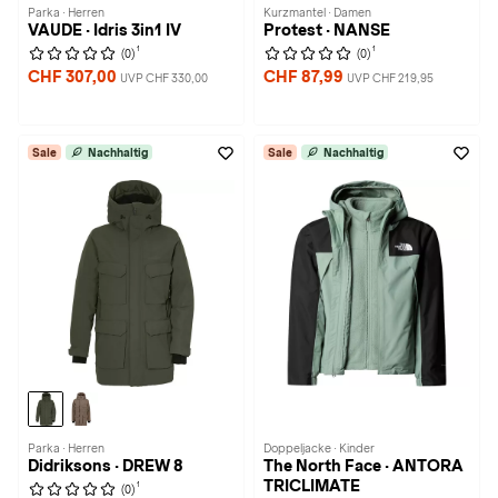
Parka · Herren
Kurzmantel · Damen
VAUDE · Idris 3in1 IV
Protest · NANSE
1
1
(0)
(0)
CHF 307,00
CHF 87,99
UVP CHF 330,00
UVP CHF 219,95
Sale
Nachhaltig
Sale
Nachhaltig
Parka · Herren
Doppeljacke · Kinder
Didriksons · DREW 8
The North Face · ANTORA
TRICLIMATE
1
(0)