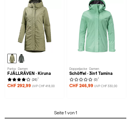
Parka · Damen
Doppeljacke · Damen
FJÄLLRÄVEN · Kiruna
Schöffel · 3in1 Tamina
1
1
(26)
(0)
CHF 292,99
CHF 246,99
UVP CHF 418,00
UVP CHF 330,00
Seite 1 von 1