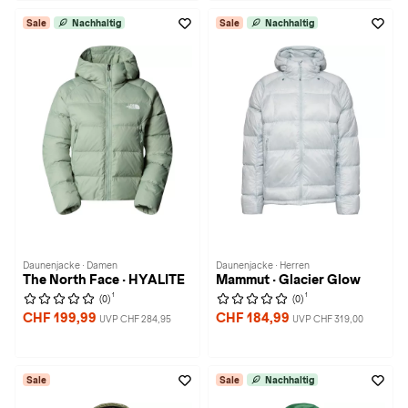
Sale
Nachhaltig
Sale
Nachhaltig
Daunenjacke · Damen
Daunenjacke · Herren
The North Face · HYALITE
Mammut · Glacier Glow
1
1
(0)
(0)
CHF 199,99
CHF 184,99
UVP CHF 284,95
UVP CHF 319,00
Sale
Sale
Nachhaltig