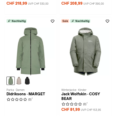
CHF 218,99
CHF 208,99
UVP CHF 330,00
UVP CHF 390,00
Nachhaltig
Sale
Nachhaltig
Parka · Damen
Winterjacke · Kinder
Didriksons · MARGET
Jack Wolfskin · COSY
BEAR
1
(0)
1
(0)
CHF 81,99
UVP CHF 153,95