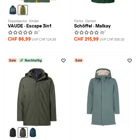
Doppeljacke · Kinder
Parka · Damen
VAUDE · Escape 3in1
Schöffel · Malkay
1
1
(0)
(0)
CHF 86,99
CHF 215,99
UVP CHF 124,95
UVP CHF 308,00
Sale
Nachhaltig
Sale