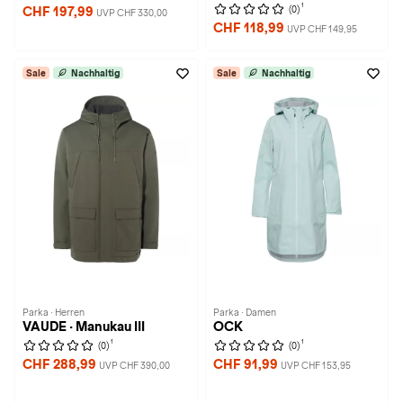
1
(0)
CHF 197,99
UVP CHF 330,00
CHF 118,99
UVP CHF 149,95
Sale
Nachhaltig
Sale
Nachhaltig
Parka · Herren
Parka · Damen
VAUDE · Manukau III
OCK
1
1
(0)
(0)
CHF 288,99
CHF 91,99
UVP CHF 390,00
UVP CHF 153,95