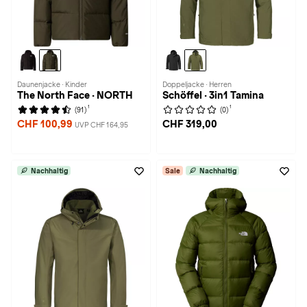
Daunenjacke · Kinder
Doppeljacke · Herren
The North Face · NORTH
Schöffel · 3in1 Tamina
1
1
(91)
(0)
CHF 100,99
CHF 319,00
UVP CHF 164,95
Nachhaltig
Sale
Nachhaltig