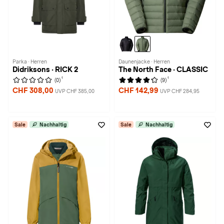
Parka · Herren
Daunenjacke · Herren
Didriksons · RICK 2
The North Face · CLASSIC
1
1
(0)
(9)
CHF 308,00
CHF 142,99
UVP CHF 385,00
UVP CHF 284,95
Sale
Nachhaltig
Sale
Nachhaltig