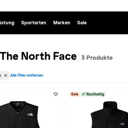
üstung
Sportarten
Marken
Sale
 The North Face
3 Produkte
e
Alle Filter entfernen
cht: Herren entfernen
 aktiv für Marke: The North Face entfernen
Sale
Nachhaltig