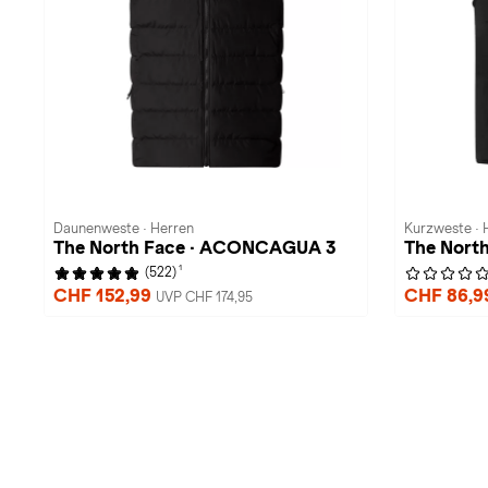
Daunenweste · Herren
Kurzweste · 
The North Face · ACONCAGUA 3
The North 
1
(522)
CHF 152,99
CHF 86,
UVP CHF 174,95