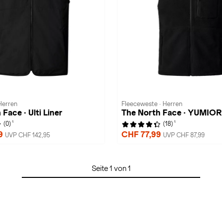
Herren
Fleeceweste · Herren
Face · Ulti Liner
The North Face · YUMIOR
1
1
(0)
(18)
99
CHF 77,99
UVP CHF 142,95
UVP CHF 87,99
Seite 1 von 1