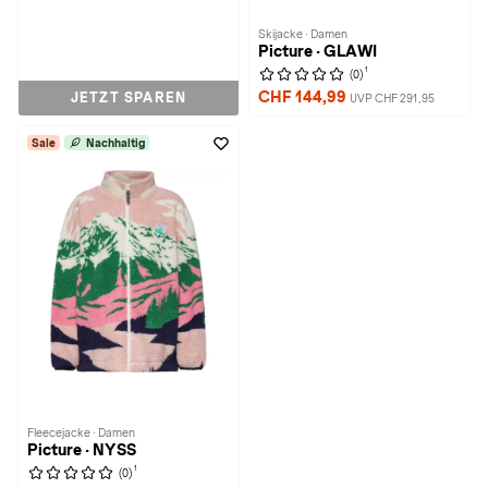
Skijacke · Damen
Picture · GLAWI
1
(0)
CHF 144,99
JETZT SPAREN
UVP CHF 291,95
Sale
Nachhaltig
Fleecejacke · Damen
Picture · NYSS
1
(0)