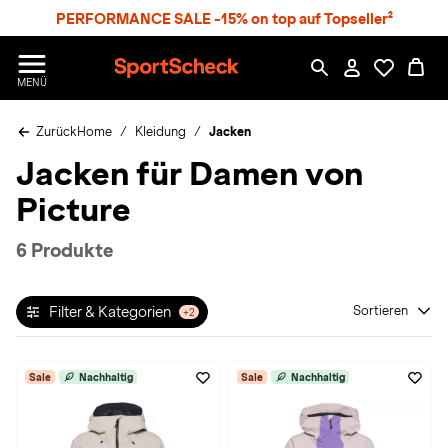
S
PERFORMANCE SALE -15% on top auf Topseller²
p
r
n
S
MENÜ
g
p
e
o
z
Zurück
Home
Kleidung
Jacken
r
u
t
Jacken für Damen von
m
S
H
c
Picture
a
h
u
e
p
c
6 Produkte
t
k
n
h
Filter & Kategorien
Sortieren
+2
a
t
Sale
Nachhaltig
Sale
Nachhaltig