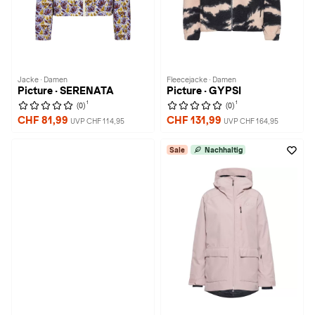
Jacke · Damen
Fleecejacke · Damen
Picture · SERENATA
Picture · GYPSI
1
1
(0)
(0)
CHF 81,99
CHF 131,99
UVP CHF 114,95
UVP CHF 164,95
Sale
Nachhaltig