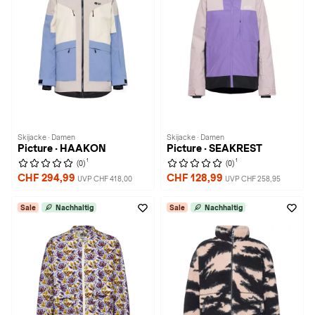
Skijacke · Damen
Skijacke · Damen
Picture · HAAKON
Picture · SEAKREST
1
1
(0)
(0)
CHF 294,99
CHF 128,99
UVP CHF 418,00
UVP CHF 258,95
Sale
Nachhaltig
Sale
Nachhaltig