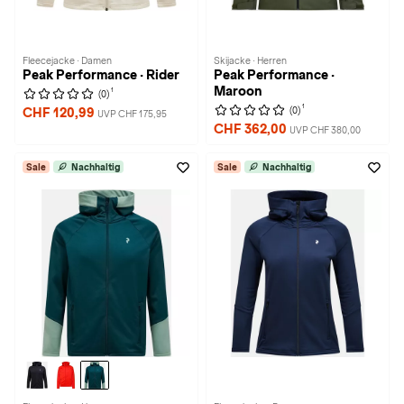
Fleecejacke · Damen
Skijacke · Herren
Peak Performance · Rider
Peak Performance ·
Maroon
1
(0)
1
(0)
CHF 120,99
UVP CHF 175,95
CHF 362,00
UVP CHF 380,00
Sale
Nachhaltig
Sale
Nachhaltig