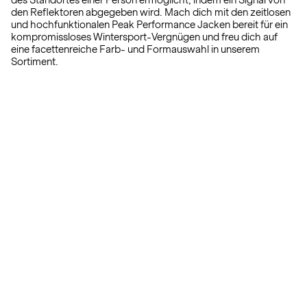
des Standortes einer Person ermöglicht, indem ein Signal von
den Reflektoren abgegeben wird. Mach dich mit den zeitlosen
und hochfunktionalen Peak Performance Jacken bereit für ein
kompromissloses Wintersport-Vergnügen und freu dich auf
eine facettenreiche Farb- und Formauswahl in unserem
Sortiment.