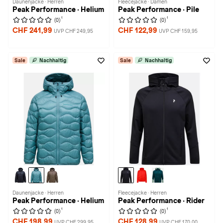
Daunenjacke · Herren
Fleecejacke · Damen
Peak Performance · Helium
Peak Performance · Pile
1
1
(0)
(0)
CHF 241,99
CHF 122,99
UVP CHF 249,95
UVP CHF 159,95
Sale
Nachhaltig
Sale
Nachhaltig
Daunenjacke · Herren
Fleecejacke · Herren
Peak Performance · Helium
Peak Performance · Rider
1
1
(0)
(0)
CHF 198,99
CHF 128,99
UVP CHF 299,95
UVP CHF 170,00