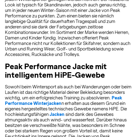
Look ist typisch für Skandinavien, jedoch auch genau richtig,
um in jeder neuen Winter-Saison mit einer Jacke von Peak
Performance zu punkten. Zum einen bieten sie nämlich
langlebige Qualität für dauerhaften Tragespaß und zum
anderen sind sie dank der Farbgebungen zeitlose
Kombinationswunder. Im Sortiment der Marke werden Herren,
Damen und Kinder fündig. Inzwischen offeriert Peak
Performance nicht nur Kollektionen für Skifahrer, sondern auch
Urban und Running Wear, Golf- und Sportbekleidung sowie
Accessoires, Rucksäcke und Trolleys.
Peak Performance Jacke mit
intelligentem HiPE-Gewebe
Sowohl beim Wintersport als auch bei Wanderungen oder beim
Laufen ist das richtige Material deiner Bekleidung besonders
wichtig, um ein erfolgreiches Training zu absolvieren.
Peak
Performance Winterjacken
n erhalten aus diesem Grund ein
eigenes hergestelltes technisches Gewebe namens HiPE. Die
hochleistungsfähigen
Jacken
sind dank des Gewebes
atmungsaktiv als auch wind- und wasserfest. Darüber hinaus
besitzen sie verschweißte Nähte, was besonders im Schnee
oder bei starkem Regen von großem Vorteil ist, damit keine
Feuchtigkeit ins Innere gelangt. Die Jacken von Peak