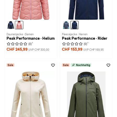
Daunenjacke · Damen
Fleecejacke · Herren
Peak Performance · Helium
Peak Performance · Rider
1
1
(0)
(0)
CHF 245,99
CHF 153,99
UVP CHF 300,00
UVP CHF 169,95
Sale
Sale
Nachhaltig