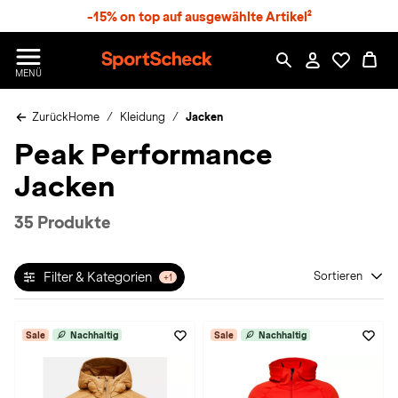
S
-15% on top auf ausgewählte Artikel²
p
r
n
S
MENÜ
g
p
e
o
z
Zurück
Home
Kleidung
Jacken
r
u
t
Peak Performance
m
S
H
c
Jacken
a
h
u
e
p
c
35 Produkte
t
k
n
h
Filter & Kategorien
Sortieren
+1
a
t
Sale
Nachhaltig
Sale
Nachhaltig