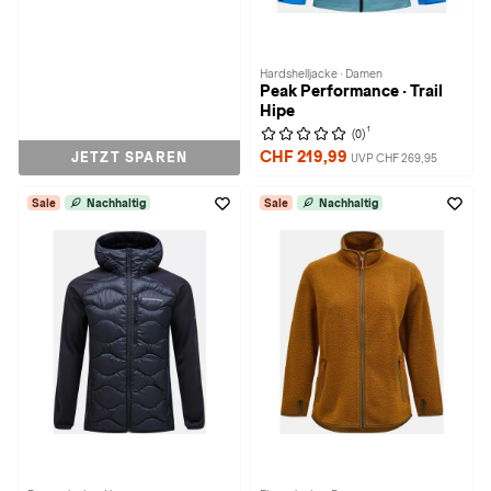
Hardshelljacke · Damen
Peak Performance · Trail
Hipe
1
(0)
CHF 219,99
JETZT SPAREN
UVP CHF 269,95
Sale
Nachhaltig
Sale
Nachhaltig