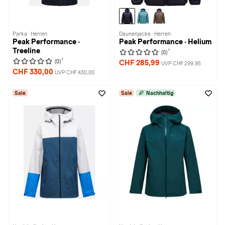
Parka · Herren
Daunenjacke · Herren
Peak Performance ·
Peak Performance · Helium
Treeline
1
(0)
1
(0)
CHF 285,99
UVP CHF 299,95
CHF 330,00
UVP CHF 430,00
Sale
Sale
Nachhaltig