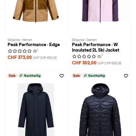
Skijacke · Herren
Skijacke · Damen
Peak Performance · Edge
Peak Performance · W
Insulated 2L Ski Jacket
1
(0)
1
(0)
CHF 373,00
UVP CHF 450,00
CHF 302,00
UVP CHF 605,00
Sale
Nachhaltig
Sale
Nachhaltig