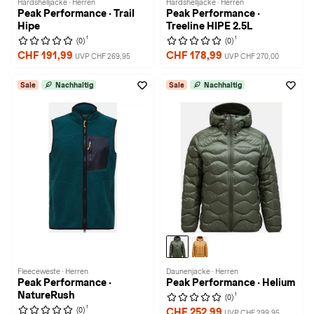
Hardshelljacke · Herren
Hardshelljacke · Herren
Peak Performance · Trail
Peak Performance ·
Hipe
Treeline HIPE 2.5L
1
1
(0)
(0)
CHF 191,99
CHF 178,99
UVP CHF 269,95
UVP CHF 270,00
Sale
Nachhaltig
Sale
Nachhaltig
Fleeceweste · Herren
Daunenjacke · Herren
Peak Performance ·
Peak Performance · Helium
NatureRush
1
(0)
1
(0)
CHF 252,99
UVP CHF 299,95