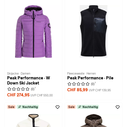
Skijacke · Damen
Fleeceweste · Herren
Peak Performance · W
Peak Performance · Pile
Down Ski Jacket
1
(0)
1
(0)
CHF 85,99
UVP CHF 139,95
CHF 274,95
UVP CHF 550,00
Sale
Nachhaltig
Sale
Nachhaltig