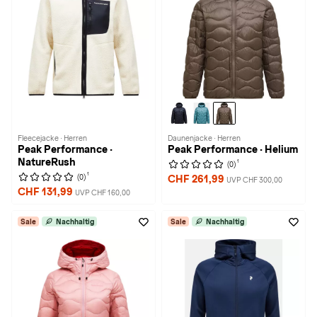
Fleecejacke · Herren
Daunenjacke · Herren
Peak Performance ·
Peak Performance · Helium
NatureRush
1
(0)
1
(0)
CHF 261,99
UVP CHF 300,00
CHF 131,99
UVP CHF 160,00
Sale
Nachhaltig
Sale
Nachhaltig