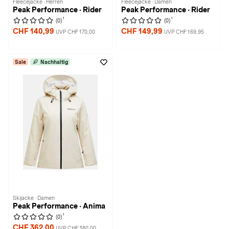
Fleecejacke · Herren
Fleecejacke · Damen
Peak Performance · Rider
Peak Performance · Rider
1
1
(0)
(0)
CHF 140,99
CHF 149,99
UVP CHF 170,00
UVP CHF 169,95
Sale
Nachhaltig
Skijacke · Damen
Peak Performance · Anima
1
(0)
CHF 362,00
UVP CHF 380,00