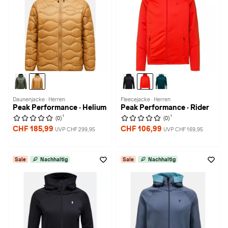
Daunenjacke · Herren
Fleecejacke · Herren
Peak Performance · Helium
Peak Performance · Rider
1
1
(0)
(0)
CHF 185,99
CHF 106,99
UVP CHF 299,95
UVP CHF 169,95
Sale
Nachhaltig
Sale
Nachhaltig