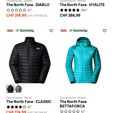
Daunenjacke · Damen
Daunenjacke · Herren
The North Face · DIABLO
The North Face · HYALITE
1
1
(0)
(581)
CHF 216,99
CHF 296,99
UVP CHF 400,00
Sale
Nachhaltig
Sale
Nachhaltig
Daunenjacke · Herren
Daunenjacke · Damen
The North Face · CLASSIC
The North Face ·
BETTAFORCA
1
(9)
1
(0)
CHF 174,99
UVP CHF 284,95