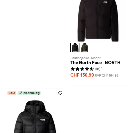
Daunenjacke · Kinder
The North Face · NORTH
1
(91)
CHF 130,99
UVP CHF 164,95
Sale
Nachhaltig