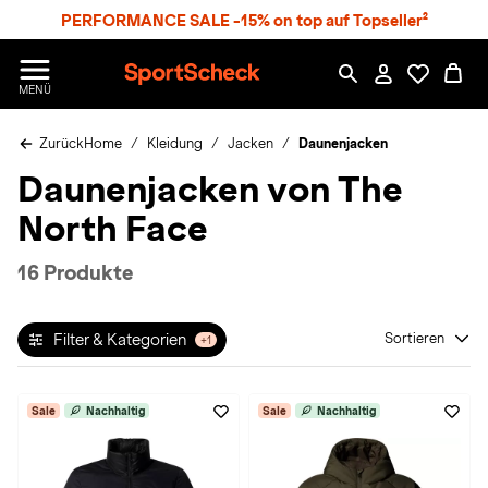
S
PERFORMANCE SALE -15% on top auf Topseller²
p
r
n
S
MENÜ
g
p
e
o
z
Zurück
Home
Kleidung
Jacken
Daunenjacken
r
u
t
Daunenjacken von The
m
S
H
c
North Face
a
h
u
e
p
c
16 Produkte
t
k
n
h
Filter & Kategorien
Sortieren
+1
a
t
Sale
Nachhaltig
Sale
Nachhaltig