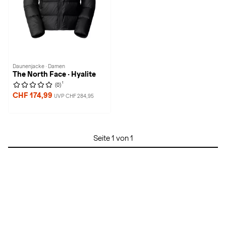
Daunenjacke · Damen
The North Face · Hyalite
1
(0)
CHF 174,99
UVP CHF 284,95
Seite 1 von 1