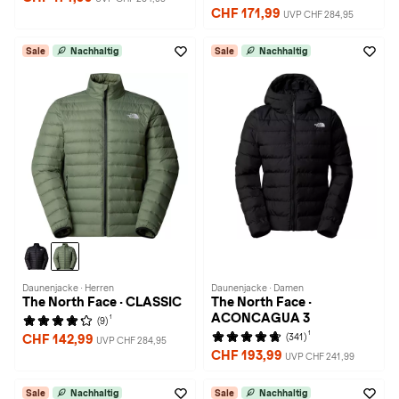
CHF 171,99
UVP CHF 284,95
Sale
Nachhaltig
Sale
Nachhaltig
Daunenjacke · Herren
Daunenjacke · Damen
The North Face · CLASSIC
The North Face ·
ACONCAGUA 3
1
(9)
1
(341)
CHF 142,99
UVP CHF 284,95
CHF 193,99
UVP CHF 241,99
Sale
Nachhaltig
Sale
Nachhaltig