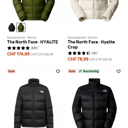
Daunenjacke · Herren
Daunenjacke · Damen
The North Face · HYALITE
The North Face · Hyalite
Crop
1
(581)
1
(16)
CHF 174,99
UVP CHF 296,99
CHF 78,99
UVP CHF 263,95
Sale
Sale
Nachhaltig