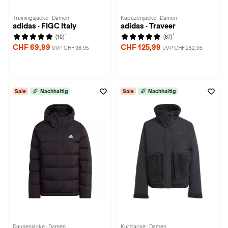
Trainingsjacke · Damen
Kapuzenjacke · Damen
adidas · FIGC Italy
adidas · Traveer
1
1
(10)
(67)
CHF 69,99
CHF 125,99
UVP CHF 98,95
UVP CHF 252,95
Sale
Nachhaltig
Sale
Nachhaltig
Daunenjacke · Damen
Kurzjacke · Damen