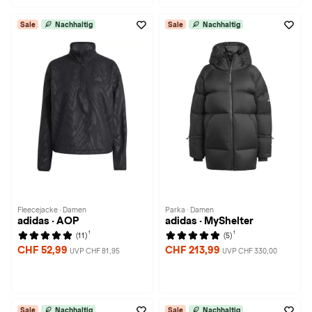
Sale
Nachhaltig
Sale
Nachhaltig
Fleecejacke · Damen
Parka · Damen
adidas · AOP
adidas · MyShelter
1
1
(11)
(5)
CHF 52,99
CHF 213,99
UVP CHF 81,95
UVP CHF 330,00
Sale
Nachhaltig
Sale
Nachhaltig