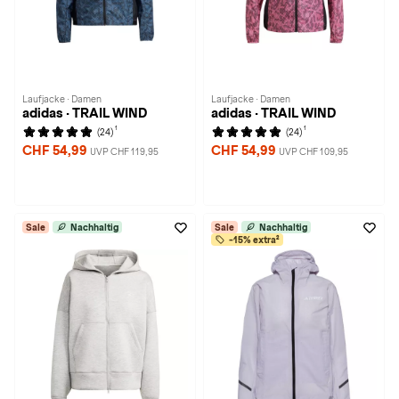
Laufjacke · Damen
Laufjacke · Damen
adidas · TRAIL WIND
adidas · TRAIL WIND
1
1
(24)
(24)
CHF 54,99
CHF 54,99
UVP CHF 119,95
UVP CHF 109,95
Sale
Nachhaltig
Sale
Nachhaltig
-15% extra²