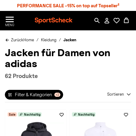
S
PERFORMANCE SALE -15% on top auf Topseller²
p
r
n
S
MENÜ
g
p
e
o
z
Zurück
Home
Kleidung
Jacken
r
u
t
Jacken für Damen von
m
S
H
c
adidas
a
h
u
e
p
c
62 Produkte
t
k
n
h
Filter & Kategorien
Sortieren
+2
a
t
Sale
Nachhaltig
Nachhaltig