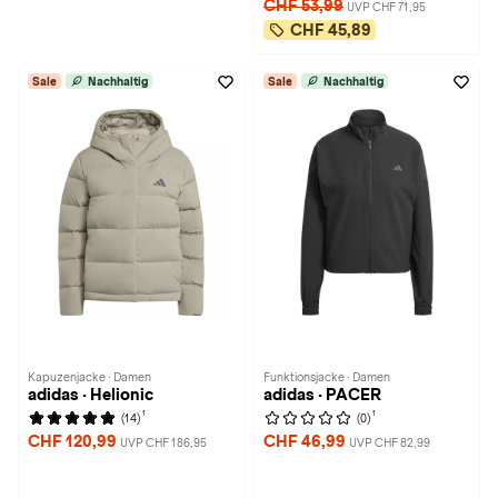
CHF 53,99
UVP CHF 71,95
CHF 45,89
Sale
Nachhaltig
Sale
Nachhaltig
Kapuzenjacke · Damen
Funktionsjacke · Damen
adidas · Helionic
adidas · PACER
1
1
(14)
(0)
CHF 120,99
CHF 46,99
UVP CHF 186,95
UVP CHF 82,99