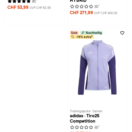
HYBRID
(6)
1
(0)
CHF 53,99
UVP CHF 82,95
CHF 271,99
UVP CHF 400,00
Sale
Nachhaltig
-15% extra²
Trainingsjacke · Damen
adidas · Tiro25
Competition
1
(0)