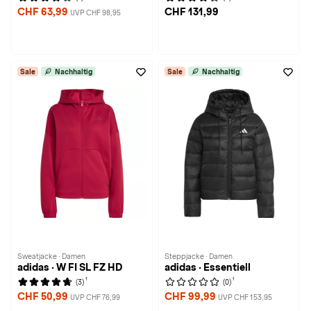
CHF 63,99
CHF 131,99
UVP CHF 98,95
Sale
Nachhaltig
Sale
Nachhaltig
Sweatjacke · Damen
Steppjacke · Damen
adidas · W FI SL FZ HD
adidas · Essentiell
1
1
(3)
(0)
CHF 50,99
CHF 99,99
UVP CHF 76,99
UVP CHF 153,95