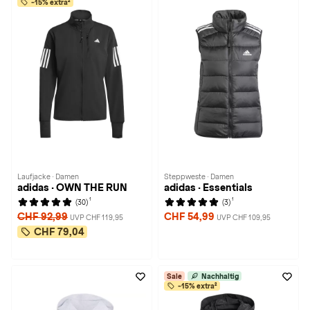
-15% extra²
Laufjacke · Damen
Steppweste · Damen
adidas · OWN THE RUN
adidas · Essentials
1
1
(30)
(3)
CHF 92,99
CHF 54,99
UVP CHF 119,95
UVP CHF 109,95
CHF 79,04
Sale
Nachhaltig
-15% extra²