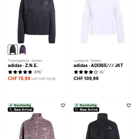
Trainingsjacke · Damen
Laufjacke · Damen
adidas · Z.N.E.
adidas · ADI365/// JKT
1
1
(379)
(5)
CHF 76,99
CHF 109,99
UVP CHF 129,95
Nachhaltig
Nachhaltig
New Arrival
New Arrival