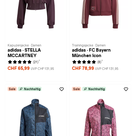
Kapuzenjacke · Damen
Trainingsjacke · Damen
adidas · STELLA
adidas · FC Bayern
MCCARTNEY
München Icon
1
1
(21)
(8)
CHF 65,99
CHF 78,99
UVP CHF 131,95
UVP CHF 131,95
Sale
Nachhaltig
Sale
Nachhaltig