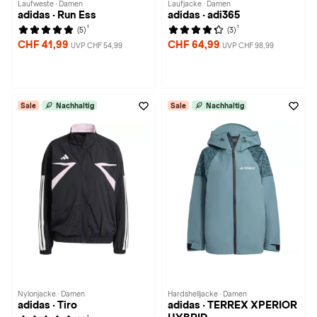
Laufweste · Damen
Laufjacke · Damen
adidas · Run Ess
adidas · adi365
1
1
(5)
(3)
CHF 41,99
CHF 64,99
UVP CHF 54,99
UVP CHF 98,99
Sale
Nachhaltig
Sale
Nachhaltig
Nylonjacke · Damen
Hardshelljacke · Damen
adidas · Tiro
adidas · TERREX XPERIOR
1