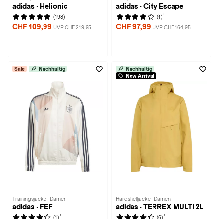
adidas · Helionic
adidas · City Escape
1
1
(198)
(1)
CHF 109,99
CHF 97,99
UVP CHF 219,95
UVP CHF 164,95
Sale
Nachhaltig
Nachhaltig
New Arrival
Trainingsjacke · Damen
Hardshelljacke · Damen
adidas · FEF
adidas · TERREX MULTI 2L
1
1
(1)
(6)