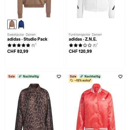
Sweatjacke · Damen
Funktionsjacke · Damen
adidas · Studio Pack
adidas · Z.N.E.
1
1
(1)
(1)
CHF 82,99
CHF 120,99
Sale
Nachhaltig
Sale
Nachhaltig
-15% extra²