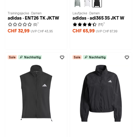
Trainingsjacke · Damen
Laufjacke · Damen
adidas · ENT26 TK JKTW
adidas · adi365 3S JKT W
1
1
(0)
(11)
CHF 32,99
CHF 65,99
UVP CHF 43,95
UVP CHF 87,99
Sale
Nachhaltig
Sale
Nachhaltig