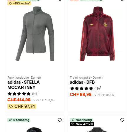
-15% extra²
Funktionsjacke · Damen
Trainingsjacke · Damen
adidas · STELLA
adidas · DFB
MCCARTNEY
1
(19)
1
(11)
CHF 68,99
UVP CHF 98,95
CHF 114,99
UVP CHF 153,95
CHF 97,74
Nachhaltig
Nachhaltig
New Arrival