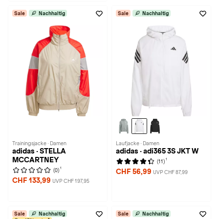
Sale
Nachhaltig
Sale
Nachhaltig
Trainingsjacke · Damen
Laufjacke · Damen
adidas · STELLA
adidas · adi365 3S JKT W
MCCARTNEY
1
(11)
1
(0)
CHF 56,99
UVP CHF 87,99
CHF 133,99
UVP CHF 197,95
Sale
Nachhaltig
Sale
Nachhaltig