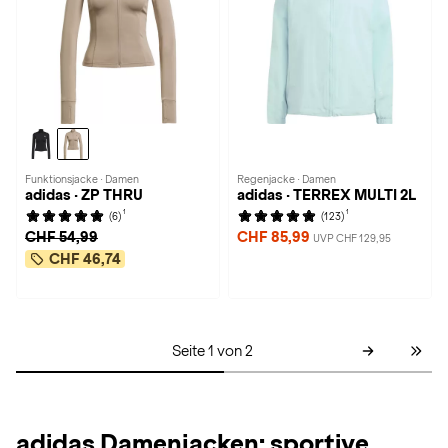
Funktionsjacke · Damen
Regenjacke · Damen
adidas · ZP THRU
adidas · TERREX MULTI 2L
1
1
(6)
(123)
CHF 54,99
CHF 85,99
UVP CHF 129,95
CHF 46,74
Seite 1 von 2
adidas Damenjacken: sportive