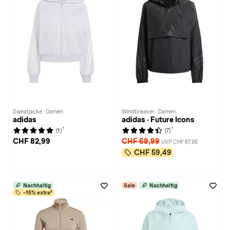
Sweatjacke · Damen
Windbreaker · Damen
adidas
adidas · Future Icons
1
1
(1)
(7)
CHF 82,99
CHF 69,99
UVP CHF 87,95
CHF 59,49
Nachhaltig
Sale
Nachhaltig
-15% extra²