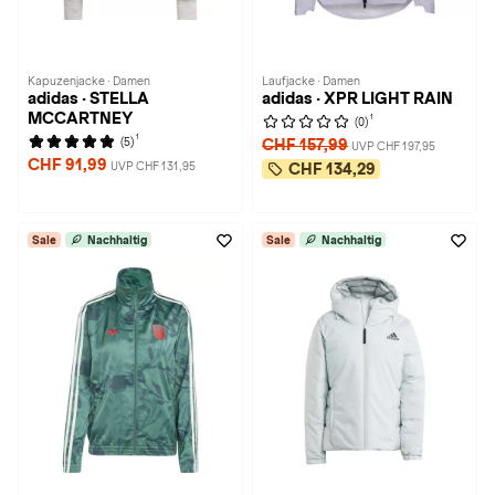
Kapuzenjacke · Damen
Laufjacke · Damen
adidas · STELLA
adidas · XPR LIGHT RAIN
MCCARTNEY
1
(0)
1
(5)
CHF 157,99
UVP CHF 197,95
CHF 91,99
UVP CHF 131,95
CHF 134,29
Sale
Nachhaltig
Sale
Nachhaltig