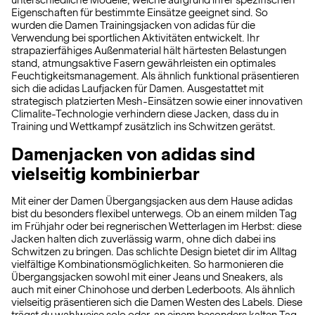
unterschiedliche Modelle, welche aufgrund ihrer spezifischen
Eigenschaften für bestimmte Einsätze geeignet sind. So
wurden die Damen Trainingsjacken von adidas für die
Verwendung bei sportlichen Aktivitäten entwickelt. Ihr
strapazierfähiges Außenmaterial hält härtesten Belastungen
stand, atmungsaktive Fasern gewährleisten ein optimales
Feuchtigkeitsmanagement. Als ähnlich funktional präsentieren
sich die adidas Laufjacken für Damen. Ausgestattet mit
strategisch platzierten Mesh-Einsätzen sowie einer innovativen
Climalite-Technologie verhindern diese Jacken, dass du in
Training und Wettkampf zusätzlich ins Schwitzen gerätst.
Damenjacken von adidas sind
vielseitig kombinierbar
Mit einer der Damen Übergangsjacken aus dem Hause adidas
bist du besonders flexibel unterwegs. Ob an einem milden Tag
im Frühjahr oder bei regnerischen Wetterlagen im Herbst: diese
Jacken halten dich zuverlässig warm, ohne dich dabei ins
Schwitzen zu bringen. Das schlichte Design bietet dir im Alltag
vielfältige Kombinationsmöglichkeiten. So harmonieren die
Übergangsjacken sowohl mit einer Jeans und Sneakers, als
auch mit einer Chinohose und derben Lederboots. Als ähnlich
vielseitig präsentieren sich die Damen Westen des Labels. Diese