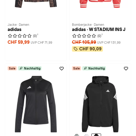
Jacke · Damen
Bomberjacke · Damen
adidas
adidas · W STADIUM INS J
1
1
(0)
(0)
CHF 59,99
CHF 105,99
UVP CHF 71,99
UVP CHF 131,99
CHF 90,09
Sale
Nachhaltig
Sale
Nachhaltig