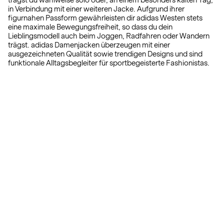
trägst du wahlweise solo oder, an einem besonders kalten Tag,
in Verbindung mit einer weiteren Jacke. Aufgrund ihrer
figurnahen Passform gewährleisten dir adidas Westen stets
eine maximale Bewegungsfreiheit, so dass du dein
Lieblingsmodell auch beim Joggen, Radfahren oder Wandern
trägst. adidas Damenjacken überzeugen mit einer
ausgezeichneten Qualität sowie trendigen Designs und sind
funktionale Alltagsbegleiter für sportbegeisterte Fashionistas.