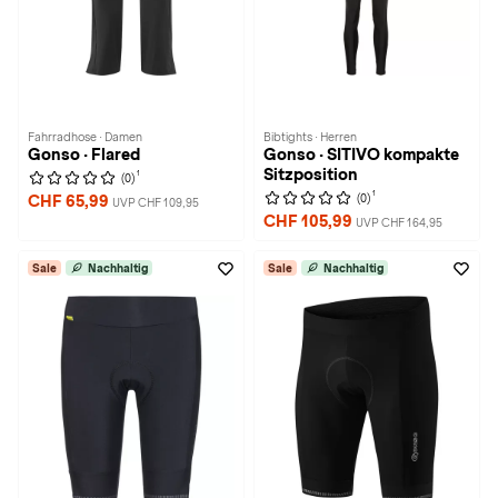
Fahrradhose · Damen
Bibtights · Herren
Gonso · Flared
Gonso · SITIVO kompakte
Sitzposition
1
(0)
1
(0)
CHF 65,99
UVP CHF 109,95
CHF 105,99
UVP CHF 164,95
Sale
Nachhaltig
Sale
Nachhaltig