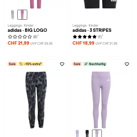
Leggings · Kinder
Leggings · Kinder
adidas · BIG LOGO
adidas · 3 STRIPES
1
1
(0)
(1)
CHF 21,99
CHF 18,99
UVP CHF 29,95
UVP CHF 21,95
Sale
-15% extra²
Sale
Nachhaltig