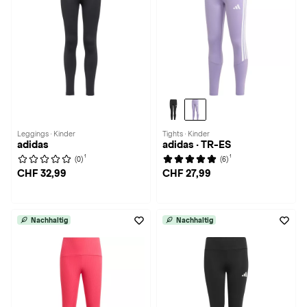
Leggings · Kinder
Tights · Kinder
adidas
adidas · TR-ES
1
1
(0)
(6)
CHF 32,99
CHF 27,99
Nachhaltig
Nachhaltig