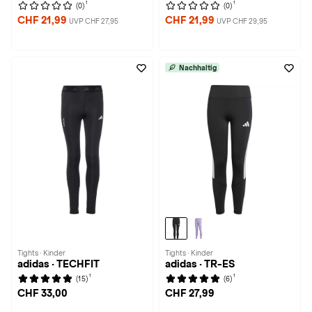
1
1
(0)
(0)
CHF 21,99
CHF 21,99
UVP CHF 27,95
UVP CHF 29,95
Nachhaltig
Tights · Kinder
Tights · Kinder
adidas · TECHFIT
adidas · TR-ES
1
1
(15)
(6)
CHF 33,00
CHF 27,99