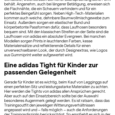
behält. Angenehm, auch bei längerer Betätigung, erweisen sich
die Flachnähte, die ein Scheuern verhindern und für ein
perfektes Beingefühl sorgen. Neben High-Tech-Materialien
kommen auch weiche, dehnbare Baumwollmischgewebe zum
Einsatz. Außerdem sorgen ein elastischer Bund und
körperbetonte Passformen dafür, dass Laufhosen besonders
bequem sind. Mit den klassischen Streifen an der Seite sind die
Laufhosen von adidas ein absoluter Evergreen. Bei manchen
Modellen sorgen Prints in leuchtenden Farben, kesse
Materialeinsätze und reflektierende Details für einen
unverwechselbaren Look, der durch Designextras, wie Logos
aus Gummiprint weiter aufgewertet wird.
Eine adidas Tight für Kinder zur
passenden Gelegenheit
Gerade für Kinder ist es wichtig, beim Kauf von Legginggs auf
einen perfekten Sitz und leistungsstarke Materialien zu achten.
Hier werden die Tights von adidas allen Ansprüchen gerecht.
Aber auch auf den Einsatzbereich sollte bei der Auswahl
besonderes Augenmerk gelegt werden. Es ist ratsam, dass das
Trainingsoutfit den jeweiligen Witterungsverhältnissen
angepasst wird und – falls möglich – auch die Anforderungen
der Trainingsdisziplin berücksichtigt. So empfiehlt es sich in der