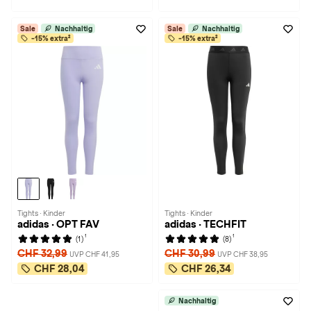
Sale
Nachhaltig
Sale
Nachhaltig
-15% extra²
-15% extra²
Tights · Kinder
Tights · Kinder
adidas · OPT FAV
adidas · TECHFIT
1
1
(1)
(8)
CHF 32,99
CHF 30,99
UVP CHF 41,95
UVP CHF 38,95
CHF 28,04
CHF 26,34
Nachhaltig