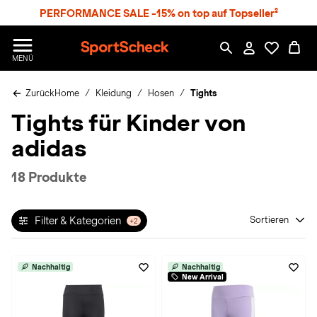
S
PERFORMANCE SALE -15% on top auf Topseller²
p
r
n
S
MENÜ
g
p
e
o
z
Zurück
Home
Kleidung
Hosen
Tights
r
u
t
Tights für Kinder von
m
S
H
c
adidas
a
h
u
e
p
c
18 Produkte
t
k
n
h
Filter & Kategorien
Sortieren
+2
a
t
Nachhaltig
Nachhaltig
New Arrival