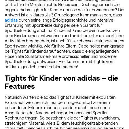
dürfte für die Meisten nichts Neues sein. Doch eignen sich die
engen adidas Tights für Kinder ebenso wie für Erwachsene? Die
Antwort ist ein klares „Ja“! Grundlegend kann man sagen, dass
adidas
durch seine lange Erfolgsgeschichte und intensive
Erfahrung mit Sportbekleidung per se ein Garant für
Sportbekleidung auch für Kinder ist. Gerade wenn die Kurzen
dem Kinderturnen entwachsen und ambitionierter an sportliche
Aktivitäten herangehen, ist auch für sie ebenso leistungsstarkes
Sportswear wichtig, wie für ihre Eltern. Dabei sollte man gerade
bei Tights für Kinder darauf achten, dass die enganliegenden
Hosen alle Qualitätsmerkmale professioneller und moderner
Sportbekleidung aufweisen. Hier kann man mit Tights von
adidas eigentlich keine Fehler machen!
Tights für Kinder von adidas – die
Features
Natürlich warten die adidas Tights für Kinder mit exquisiten
Extras auf, welche nicht nur den Tragekomfort zu einem
besonderen Erlebnis machen, sondern auch modischen
Ansprüchen der Nachwuchssportlerinnen und Sportler
Rechnung tragen. So bestehen viele der Tights aus weichem,
stretchigem Material, wie z.B. dem feuchtigkeitsableitenden
Climalite®, welches auch bei hoher Beanspruchung seine Form