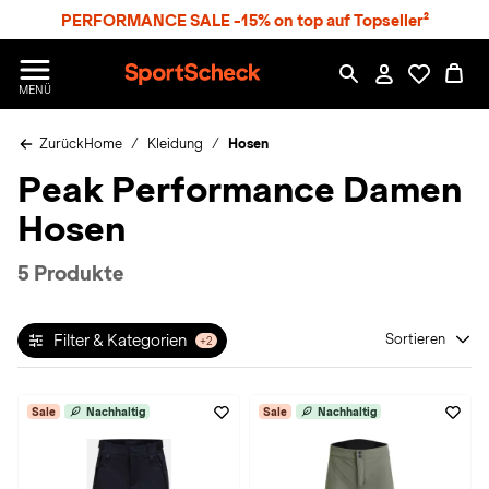
S
PERFORMANCE SALE -15% on top auf Topseller²
p
r
n
S
MENÜ
g
p
e
o
z
Zurück
Home
Kleidung
Hosen
r
u
t
Peak Performance Damen
m
S
H
c
Hosen
a
h
u
e
p
c
5 Produkte
t
k
n
h
Filter & Kategorien
Sortieren
+2
a
t
Sale
Nachhaltig
Sale
Nachhaltig