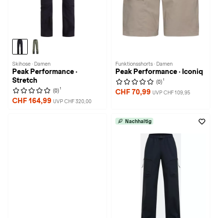
Skihose · Damen
Funktionsshorts · Damen
Peak Performance ·
Peak Performance · Iconiq
Stretch
1
(0)
1
(0)
CHF 70,99
UVP CHF 109,95
CHF 164,99
UVP CHF 320,00
Nachhaltig