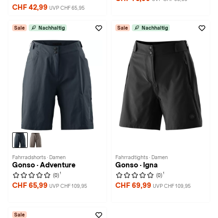
CHF 42,99
UVP CHF 65,95
Sale
Nachhaltig
Sale
Nachhaltig
Fahrradshorts · Damen
Fahrradtights · Damen
Gonso · Adventure
Gonso · Igna
1
1
(0)
(0)
CHF 65,99
CHF 69,99
UVP CHF 109,95
UVP CHF 109,95
Sale