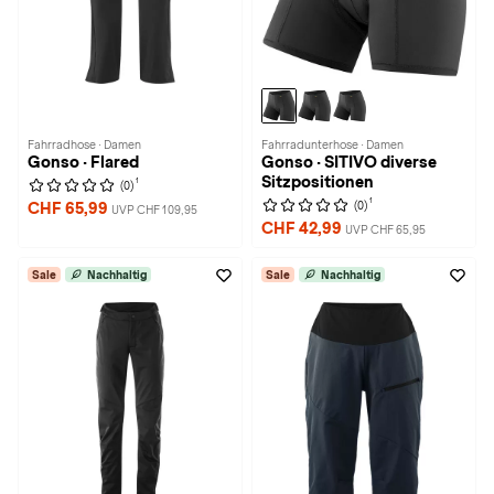
Fahrradhose · Damen
Fahrradunterhose · Damen
Gonso · Flared
Gonso · SITIVO diverse
Sitzpositionen
1
(0)
1
(0)
CHF 65,99
UVP CHF 109,95
CHF 42,99
UVP CHF 65,95
Sale
Nachhaltig
Sale
Nachhaltig