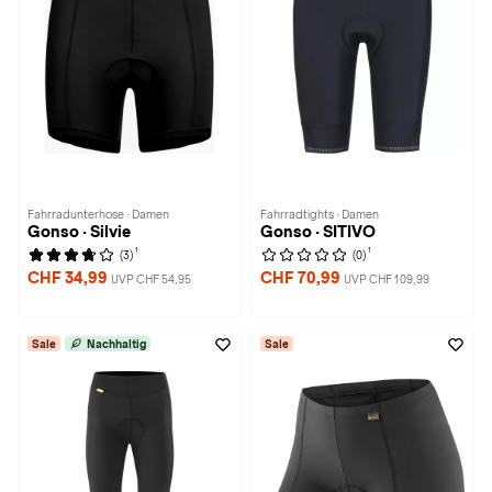
Fahrradunterhose · Damen
Fahrradtights · Damen
Gonso · Silvie
Gonso · SITIVO
1
1
(3)
(0)
CHF 34,99
CHF 70,99
UVP CHF 54,95
UVP CHF 109,99
Sale
Nachhaltig
Sale