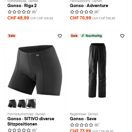
Softshellhose · Damen
Fahrradshorts · Damen
Gonso · Riga 2
Gonso · Adventure
1
1
(0)
(0)
CHF 48,99
CHF 70,99
UVP CHF 109,95
UVP CHF 109,95
Sale
Sale
Nachhaltig
Fahrradunterhose · Damen
Regenhose · Damen
Gonso · SITIVO diverse
Gonso · Save
Sitzpositionen
1
(0)
1
(0)
CHF 73,99
UVP CHF 98,95