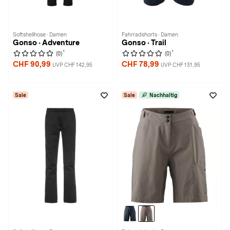
Softshellhose · Damen
Fahrradshorts · Damen
Gonso · Adventure
Gonso · Trail
1
1
(0)
(0)
CHF 90,99
CHF 78,99
UVP CHF 142,95
UVP CHF 131,95
Sale
Sale
Nachhaltig