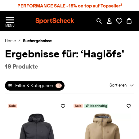
S
PERFORMANCE SALE -15% on top auf Topseller²
p
r
n
S
MENÜ
g
p
e
o
z
Home
Suchergebnisse
r
u
t
Ergebnisse für:
‘Haglöfs’
m
S
H
c
a
h
19 Produkte
u
e
p
c
t
k
Filter & Kategorien
Sortieren
+1
n
h
a
Sale
Sale
Nachhaltig
t