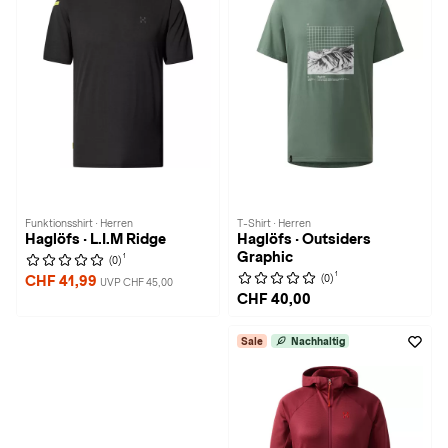
Funktionsshirt · Herren
T-Shirt · Herren
Haglöfs · L.I.M Ridge
Haglöfs · Outsiders
Graphic
1
(0)
1
(0)
CHF 41,99
UVP CHF 45,00
CHF 40,00
Sale
Nachhaltig