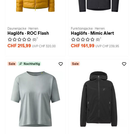
Daunenjacke · Herren
Funktionsjacke · Herren
Haglöfs · ROC Flash
Haglöfs · Mimic Alert
1
1
(0)
(0)
CHF 215,99
CHF 161,99
UVP CHF 320,00
UVP CHF 239,95
Sale
Nachhaltig
Sale