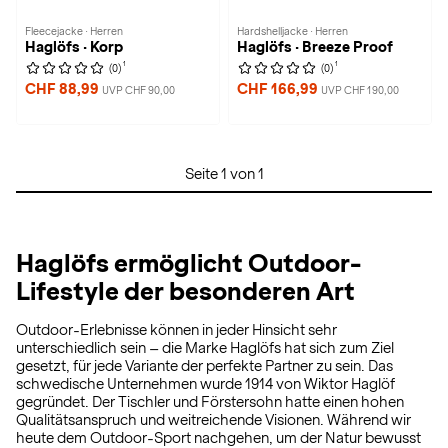
Fleecejacke · Herren
Hardshelljacke · Herren
Haglöfs · Korp
Haglöfs · Breeze Proof
1
1
(0)
(0)
CHF 88,99
CHF 166,99
UVP CHF 90,00
UVP CHF 190,00
Seite 1 von 1
Haglöfs ermöglicht Outdoor-
Lifestyle der besonderen Art
Outdoor-Erlebnisse können in jeder Hinsicht sehr
unterschiedlich sein – die Marke Haglöfs hat sich zum Ziel
gesetzt, für jede Variante der perfekte Partner zu sein. Das
schwedische Unternehmen wurde 1914 von Wiktor Haglöf
gegründet. Der Tischler und Förstersohn hatte einen hohen
Qualitätsanspruch und weitreichende Visionen. Während wir
heute dem Outdoor-Sport nachgehen, um der Natur bewusst