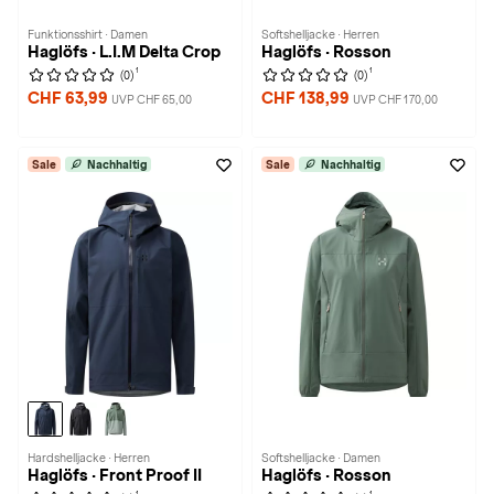
Funktionsshirt · Damen
Softshelljacke · Herren
Haglöfs · L.I.M Delta Crop
Haglöfs · Rosson
1
1
(0)
(0)
CHF 63,99
CHF 138,99
UVP CHF 65,00
UVP CHF 170,00
Sale
Nachhaltig
Sale
Nachhaltig
Hardshelljacke · Herren
Softshelljacke · Damen
Haglöfs · Front Proof II
Haglöfs · Rosson
1
1