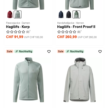
Fleecejacke · Damen
Hardshelljacke · Herren
Haglöfs · Korp
Haglöfs · Front Proof II
1
1
(0)
(0)
CHF 91,99
CHF 260,99
UVP CHF 100,00
UVP CHF 280,00
Sale
Nachhaltig
Sale
Nachhaltig