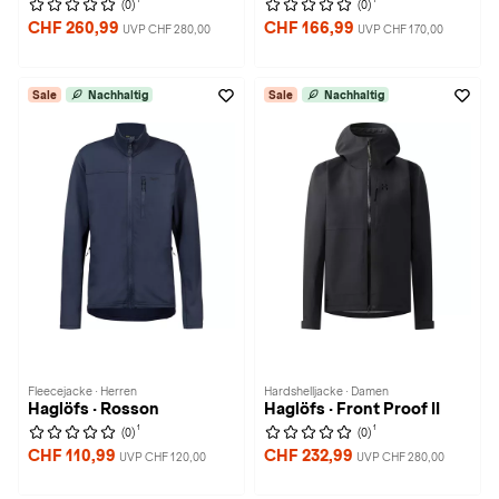
(0)
(0)
CHF 260,99
CHF 166,99
UVP CHF 280,00
UVP CHF 170,00
Sale
Nachhaltig
Sale
Nachhaltig
Fleecejacke · Herren
Hardshelljacke · Damen
Haglöfs · Rosson
Haglöfs · Front Proof II
1
1
(0)
(0)
CHF 110,99
CHF 232,99
UVP CHF 120,00
UVP CHF 280,00