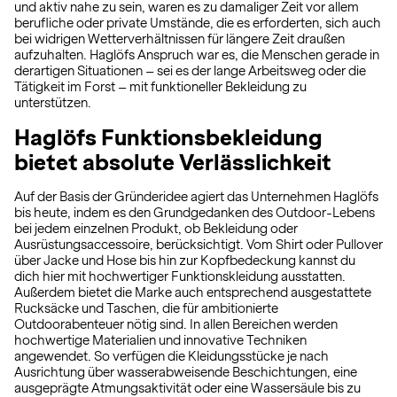
und aktiv nahe zu sein, waren es zu damaliger Zeit vor allem
berufliche oder private Umstände, die es erforderten, sich auch
bei widrigen Wetterverhältnissen für längere Zeit draußen
aufzuhalten. Haglöfs Anspruch war es, die Menschen gerade in
derartigen Situationen – sei es der lange Arbeitsweg oder die
Tätigkeit im Forst – mit funktioneller Bekleidung zu
unterstützen.
Haglöfs Funktionsbekleidung
bietet absolute Verlässlichkeit
Auf der Basis der Gründeridee agiert das Unternehmen Haglöfs
bis heute, indem es den Grundgedanken des Outdoor-Lebens
bei jedem einzelnen Produkt, ob Bekleidung oder
Ausrüstungsaccessoire, berücksichtigt. Vom Shirt oder Pullover
über Jacke und Hose bis hin zur Kopfbedeckung kannst du
dich hier mit hochwertiger Funktionskleidung ausstatten.
Außerdem bietet die Marke auch entsprechend ausgestattete
Rucksäcke und Taschen, die für ambitionierte
Outdoorabenteuer nötig sind. In allen Bereichen werden
hochwertige Materialien und innovative Techniken
angewendet. So verfügen die Kleidungsstücke je nach
Ausrichtung über wasserabweisende Beschichtungen, eine
ausgeprägte Atmungsaktivität oder eine Wassersäule bis zu