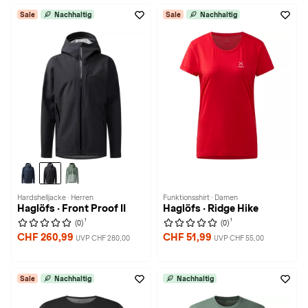
Sale
Nachhaltig
Sale
Nachhaltig
Hardshelljacke · Herren
Funktionsshirt · Damen
Haglöfs · Front Proof II
Haglöfs · Ridge Hike
1
1
(0)
(0)
CHF 260,99
CHF 51,99
UVP CHF 280,00
UVP CHF 55,00
Sale
Nachhaltig
Nachhaltig