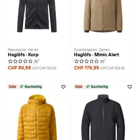
Fleecejacke · Herren
Funktionsjacke · Damen
Haglöfs · Korp
Haglöfs · Mimic Alert
1
1
(0)
(0)
CHF 80,99
CHF 176,99
UVP CHF 100,00
UVP CHF 259,95
Sale
Nachhaltig
Sale
Nachhaltig