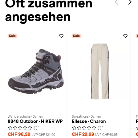
Oft zusammen
angesehen
Sale
Sale
Wanderschuhe · Damen
Sweathose · Damen
F
8848 Outdoor · HIKER WP
Ellesse · Charon
1
1
(0)
(0)
CHF 98,99
CHF 29,99
UVP CHF 121,00
UVP CHF 60,95