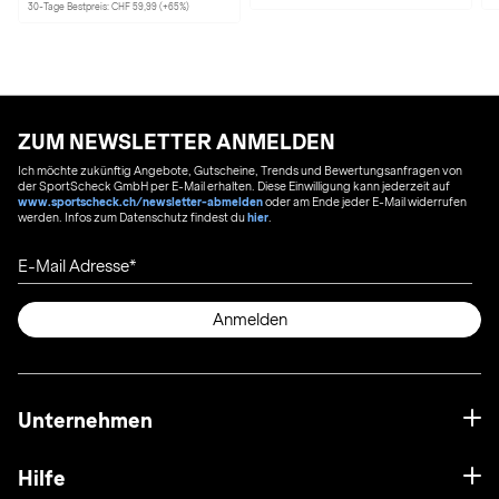
30-Tage Bestpreis: CHF 59,99 (+65%)
ZUM NEWSLETTER ANMELDEN
Ich möchte zukünftig Angebote, Gutscheine, Trends und Bewertungsanfragen von
der SportScheck GmbH per E-Mail erhalten. Diese Einwilligung kann jederzeit auf
www.sportscheck.ch/newsletter-abmelden
oder am Ende jeder E-Mail widerrufen
werden. Infos zum Datenschutz findest du
hier
.
E-Mail Adresse
Anmelden
Unternehmen
Hilfe