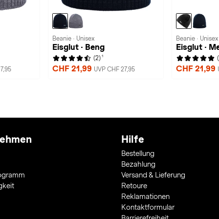
Beanie · Unisex
Beanie · Unisex
Eisglut · Beng
Eisglut · M
1
(2)
CHF 21,99
CHF 21,99
7,95
UVP CHF 27,95
nehmen
Hilfe
Bestellung
Bezahlung
rogramm
Versand & Lieferung
gkeit
Retoure
Reklamationen
Kontaktformular
Barrierefreiheit