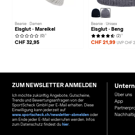
Beanie · Damen
Beanie · Unisex
Eisglut · Mareikel
Eisglut · Beng
1
1
(0)
(2)
CHF 32,95
CHF 21,99
UVP CHF 2
ZUM NEWSLETTER ANMELDEN
Unter
Über uns
Ich möchte zukünftig Angebote, Gutscheine,
Trends und Bewertungsanfragen von der
App
SportScheck GmbH per E-Mail erhalten. Diese
Partnerp
Einwilligung kann jederzeit auf
Nachhalti
www.sportscheck.ch/newsletter-abmelden
oder
am Ende jeder E-Mail widerrufen werden. Infos
zum Datenschutz findest du
hier
.