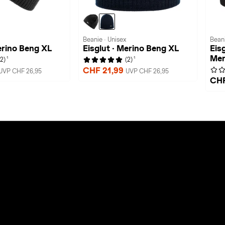
Beanie · Unisex
Beani
erino Beng XL
Eisglut · Merino Beng XL
Eis
Mer
1
1
(2)
(2)
CHF 21,99
UVP CHF 26,95
UVP CHF 26,95
CHF