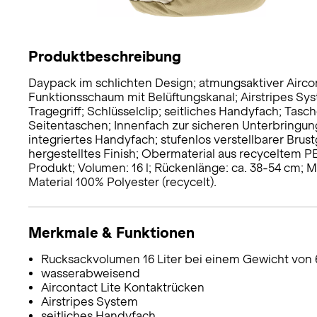
Produktbeschreibung
Daypack im schlichten Design; atmungsaktiver Airco
Funktionsschaum mit Belüftungskanal; Airstripes S
Tragegriff; Schlüsselclip; seitliches Handyfach; Tas
Seitentaschen; Innenfach zur sicheren Unterbringu
integriertes Handyfach; stufenlos verstellbarer Bru
hergestelltes Finish; Obermaterial aus recyceltem P
Produkt; Volumen: 16 l; Rückenlänge: ca. 38-54 cm; Ma
Material 100% Polyester (recycelt).
Merkmale & Funktionen
Rucksackvolumen 16 Liter bei einem Gewicht von 
wasserabweisend
Aircontact Lite Kontaktrücken
Airstripes System
seitliches Handyfach