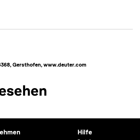
86368, Gersthofen, www.deuter.com
esehen
nehmen
Hilfe