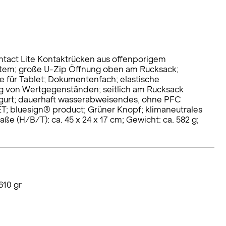
ntact Lite Kontaktrücken aus offenporigem
ystem; große U-Zip Öffnung oben am Rucksack;
che für Tablet; Dokumentenfach; elastische
ng von Wertgegenständen; seitlich am Rucksack
stgurt; dauerhaft wasserabweisendes, ohne PFC
ET; bluesign® product; Grüner Knopf; klimaneutrales
ße (H/B/T): ca. 45 x 24 x 17 cm; Gewicht: ca. 582 g;
610 gr