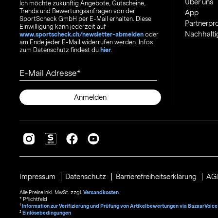
Über uns
Ich möchte zukünftig Angebote, Gutscheine,
Trends und Bewertungsanfragen von der
App
SportScheck GmbH per E-Mail erhalten. Diese
Partnerp
Einwilligung kann jederzeit auf
Nachhalti
www.sportscheck.ch/newsletter-abmelden
oder
am Ende jeder E-Mail widerrufen werden. Infos
zum Datenschutz findest du
hier
.
E-Mail Adresse
Anmelden
Impressum
Datenschutz
Barrierefreiheitserklärung
AG
Alle Preise inkl. MwSt. zzgl.
Versandkosten
* Pflichtfeld
1
Information zur Verifizierung und Prüfung von Artikelbewertungen via BazaarVoice
²
Einlösebedingungen