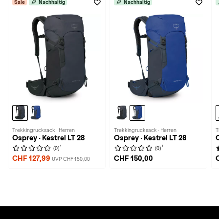
Sale
Nachhaltig
Nachhaltig
Trekkingrucksack · Herren
Trekkingrucksack · Herren
T
Osprey · Kestrel LT 28
Osprey · Kestrel LT 28
O
1
1
(0)
(0)
CHF 127,99
CHF 150,00
UVP CHF 150,00