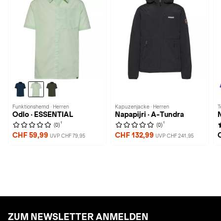
Funktionshemd · Herren
Kapuzenjacke · Herren
T
Odlo · ESSENTIAL
Napapijri · A-Tundra
N
1
1
(0)
(0)
CHF 59,99
CHF 132,99
UVP CHF 79,95
UVP CHF 241,95
ZUM NEWSLETTER ANMELDEN