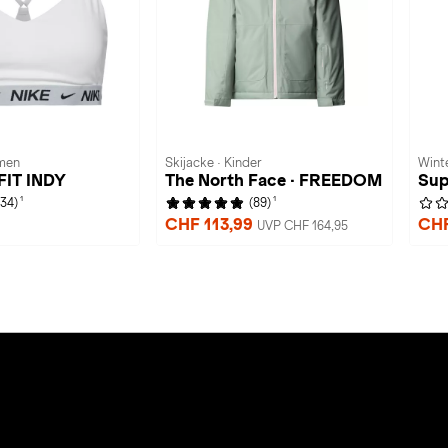
men
Skijacke · Kinder
Winte
-FIT INDY
The North Face · FREEDOM
Sup
1
1
(34)
(89)
CHF 113,99
CHF
UVP CHF 164,95