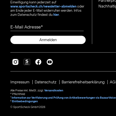
Partnerp
Einwilligung kann jederzeit auf
Nachhalti
www.sportscheck.ch/newsletter-abmelden
oder
am Ende jeder E-Mail widerrufen werden. Infos
zum Datenschutz findest du
hier
.
E-Mail Adresse
Anmelden
Impressum
Datenschutz
Barrierefreiheitserklärung
AG
Alle Preise inkl. MwSt. zzgl.
Versandkosten
* Pflichtfeld
1
Information zur Verifizierung und Prüfung von Artikelbewertungen via BazaarVoice
²
Einlösebedingungen
© SportScheck GmbH 2026