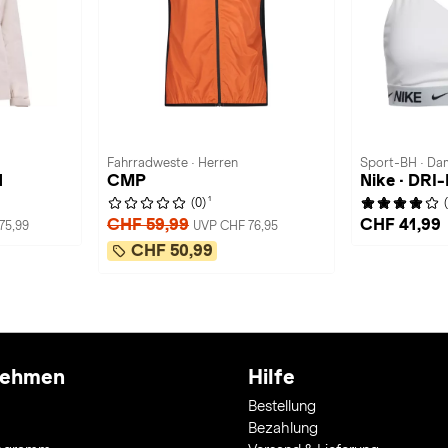
Fahrradweste · Herren
Sport-BH · Da
1
CMP
Nike · DRI
1
(0)
CHF 59,99
CHF 41,99
75,99
UVP CHF 76,95
CHF 50,99
nehmen
Hilfe
Bestellung
Bezahlung