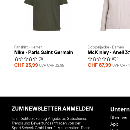
Fanshirt · Herren
Doppeljacke · Damen
Nike · Paris Saint Germain
McKinley · Aneli 3:
1
1
(0)
(0)
CHF 23,99
CHF 87,99
UVP CHF 32,95
UVP CHF 1
ZUM NEWSLETTER ANMELDEN
Unter
Über uns
Ich möchte zukünftig Angebote, Gutscheine,
Trends und Bewertungsanfragen von der
App
SportScheck GmbH per E-Mail erhalten. Diese