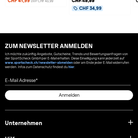
CHF 41,99
CHF 49,99
UVP CHF 43,99
CHF 34,99
ZUM NEWSLETTER ANMELDEN
Ich möchte zukünftig Angebote, Gutscheine, Trends und Bewertungsanfragen von
der SportScheck GmbH per E-Mail erhalten. Diese Einwilligung kann jederzeit auf
www.sportscheck.ch/newsletter-abmelden
oder am Ende jeder E-Mail widerrufen
werden. Infos zum Datenschutz findest du
hier
.
E-Mail Adresse
Anmelden
Unternehmen