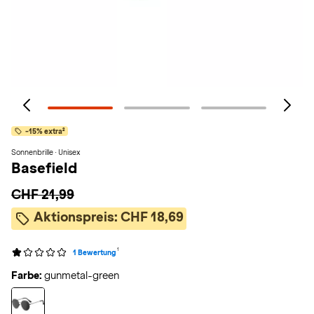
-15% extra²
Sonnenbrille · Unisex
Basefield
CHF 21,99
Aktionspreis:
CHF 18,69
1
1 Bewertung
Farbe:
gunmetal-green