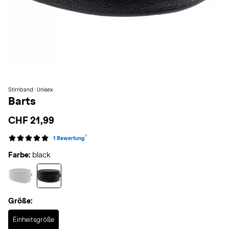
Stirnband · Unisex
Barts
CHF 21,99
1
1 Bewertung
Farbe:
black
Größe:
Selected
Einheitsgröße