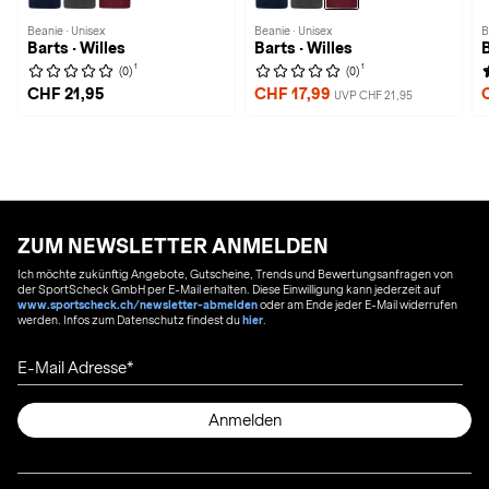
Beanie · Unisex
Beanie · Unisex
B
Barts · Willes
Barts · Willes
B
1
1
(0)
(0)
CHF 21,95
CHF 17,99
UVP CHF 21,95
ZUM NEWSLETTER ANMELDEN
Ich möchte zukünftig Angebote, Gutscheine, Trends und Bewertungsanfragen von
der SportScheck GmbH per E-Mail erhalten. Diese Einwilligung kann jederzeit auf
www.sportscheck.ch/newsletter-abmelden
oder am Ende jeder E-Mail widerrufen
werden. Infos zum Datenschutz findest du
hier
.
E-Mail Adresse
Anmelden