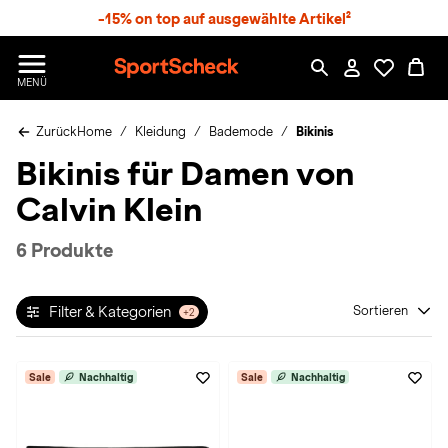
S
-15% on top auf ausgewählte Artikel²
p
r
n
S
MENÜ
g
p
e
o
z
Zurück
Home
Kleidung
Bademode
Bikinis
r
u
t
Bikinis für Damen von
m
S
H
c
Calvin Klein
a
h
u
e
p
c
6 Produkte
t
k
n
h
Filter & Kategorien
Sortieren
+2
a
t
Sale
Nachhaltig
Sale
Nachhaltig