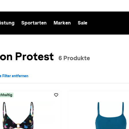
üstung
Sportarten
Marken
Sale
von Protest
6 Produkte
e Filter entfernen
echt: Damen entfernen
iv für Marke: Protest entfernen
hhaltig