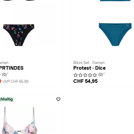
Damen
Bikini Set · Damen
· PRTINDES
Protest · Dice
1
1
(0)
(0)
9
CHF 54,95
UVP CHF 65,99
hhaltig