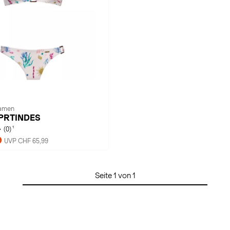
Damen
· PRTINDES
1
(0)
9
UVP CHF 65,99
Seite 1 von 1