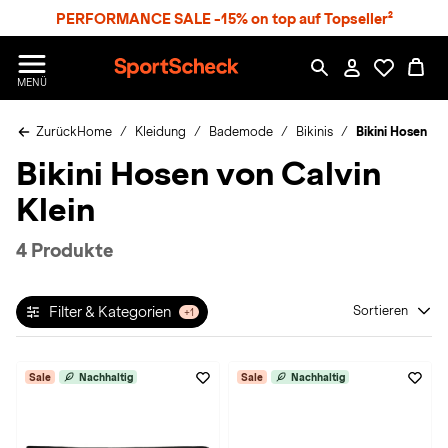
S
PERFORMANCE SALE -15% on top auf Topseller²
p
r
n
S
MENÜ
g
p
e
o
z
Zurück
Home
Kleidung
Bademode
Bikinis
Bikini Hosen
r
u
t
Bikini Hosen von Calvin
m
S
H
c
Klein
a
h
u
e
p
c
4 Produkte
t
k
n
h
Filter & Kategorien
Sortieren
+1
a
t
Sale
Nachhaltig
Sale
Nachhaltig