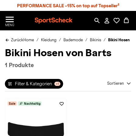
S
PERFORMANCE SALE -15% on top auf Topseller²
p
r
n
S
MENÜ
g
p
e
o
z
Zurück
Home
Kleidung
Bademode
Bikinis
Bikini Hosen
r
u
t
Bikini Hosen von Barts
m
S
H
c
a
h
1 Produkte
u
e
p
c
t
k
Filter & Kategorien
Sortieren
+1
n
h
a
Sale
Nachhaltig
t