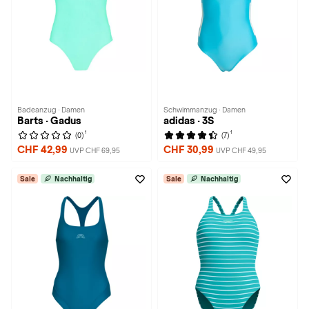
Badeanzug · Damen
Schwimmanzug · Damen
Barts · Gadus
adidas · 3S
1
1
(0)
(7)
CHF 42,99
CHF 30,99
UVP CHF 69,95
UVP CHF 49,95
Sale
Nachhaltig
Sale
Nachhaltig