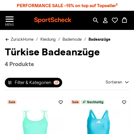
S
PERFORMANCE SALE -15% on top auf Topseller²
p
r
n
S
MENÜ
g
p
e
o
z
Zurück
Home
Kleidung
Bademode
Badeanzüge
r
u
t
Türkise Badeanzüge
m
S
H
c
a
h
4 Produkte
u
e
p
c
t
k
Filter & Kategorien
Sortieren
+1
n
h
a
Sale
Sale
Nachhaltig
t