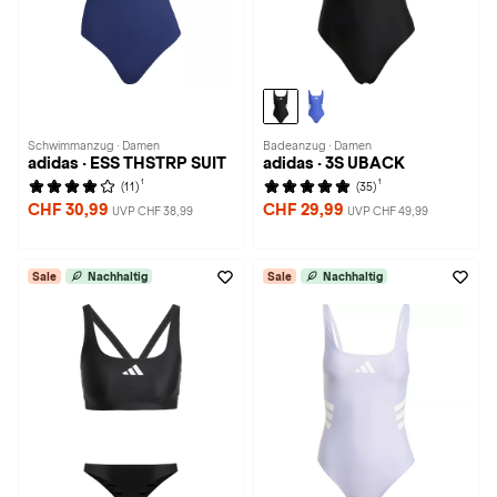
Schwimmanzug · Damen
Badeanzug · Damen
adidas · ESS THSTRP SUIT
adidas · 3S UBACK
1
1
(11)
(35)
CHF 30,99
CHF 29,99
UVP CHF 38,99
UVP CHF 49,99
Sale
Nachhaltig
Sale
Nachhaltig