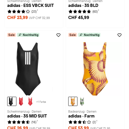
Schwimmanzug · Damen
Schwimmanzug · Damen
adidas · ESS VBCK SUIT
adidas · 3S BLD
1
1
(23)
(60)
CHF 23,99
CHF 45,99
UVP CHF 32,99
Sale
Nachhaltig
Sale
Nachhaltig
+1 Farbe
Schwimmanzug · Damen
Badeanzug · Damen
adidas · 3S MID SUIT
adidas · Farm
1
1
(16)
(2)
CHF 26,99
CHF 53,99
UVP CHF 38,99
UVP CHF 71,95