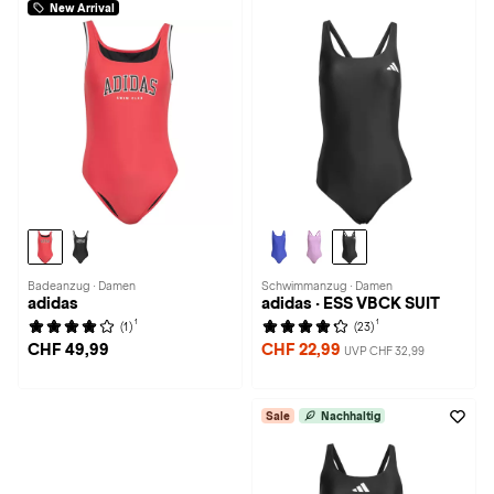
New Arrival
Badeanzug · Damen
Schwimmanzug · Damen
adidas
adidas · ESS VBCK SUIT
1
1
(1)
(23)
CHF 49,99
CHF 22,99
UVP CHF 32,99
Sale
Nachhaltig