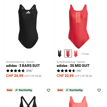
+1 Farbe
Schwimmanzug · Damen
Schwimmanzug · Damen
adidas · 3 BARS SUIT
adidas · 3S MID SUIT
1
1
(255)
(16)
CHF 24,99
CHF 22,99
UVP CHF 38,95
UVP CHF 38,99
Sale
Nachhaltig
Sale
Nachhaltig