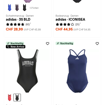
+2 Farben
Schwimmanzug · Damen
Badeanzug · Damen
adidas · 3S BLD
adidas · ICONISEA
1
1
(60)
(25)
CHF 28,99
CHF 44,95
UVP CHF 43,99
UVP CHF 54,95
Nachhaltig
Nachhaltig
New Arrival