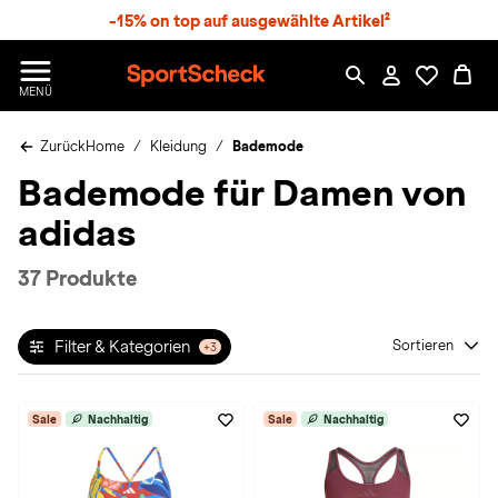
S
-15% on top auf ausgewählte Artikel²
p
r
n
S
MENÜ
g
p
e
o
z
Zurück
Home
Kleidung
Bademode
r
u
t
Bademode für Damen von
m
S
H
c
adidas
a
h
u
e
p
c
37 Produkte
t
k
n
h
Filter & Kategorien
Sortieren
+3
a
t
Sale
Nachhaltig
Sale
Nachhaltig