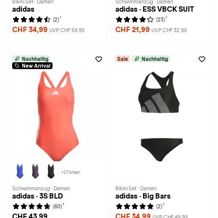
Bikini Set · Damen
Schwimmanzug · Damen
adidas
adidas · ESS VBCK SUIT
1
1
(2)
(23)
CHF 34,99
CHF 21,99
UVP CHF 54,95
UVP CHF 32,99
Nachhaltig
Sale
Nachhaltig
New Arrival
+2 Farben
Schwimmanzug · Damen
Bikini Set · Damen
adidas · 3S BLD
adidas · Big Bars
1
1
(60)
(2)
CHF 43,99
CHF 34,99
UVP CHF 49,99