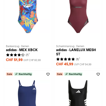
Badeanzug · Damen
Schwimmanzug · Damen
adidas · MEX XBCK
adidas · LANELUX MESH
ST
1
(7)
1
(3)
CHF 51,99
UVP CHF 60,99
CHF 45,99
UVP CHF 54,99
Sale
Nachhaltig
Sale
Nachhaltig