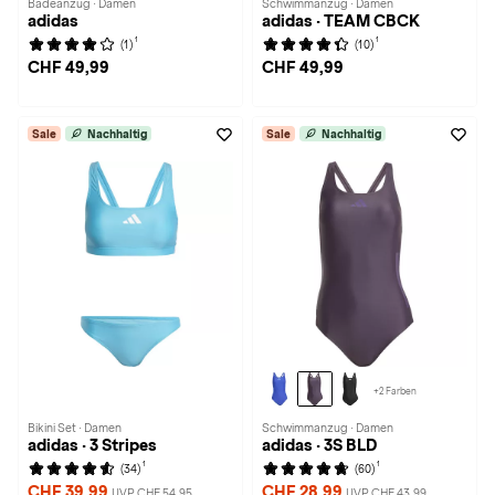
Badeanzug · Damen
Schwimmanzug · Damen
adidas
adidas · TEAM CBCK
1
1
(1)
(10)
CHF 49,99
CHF 49,99
Sale
Nachhaltig
Sale
Nachhaltig
+2 Farben
Bikini Set · Damen
Schwimmanzug · Damen
adidas · 3 Stripes
adidas · 3S BLD
1
1
(34)
(60)
CHF 39,99
CHF 28,99
UVP CHF 54,95
UVP CHF 43,99