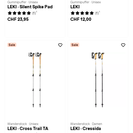
Gummipuffer · Unisex
Gummipuffer · Unisex
LEKI · Silent Spike Pad
LEKI
1
1
(1)
(1)
CHF 23,95
CHF 12,00
Sale
Sale
Wanderstock · Unisex
Wanderstock · Damen
LEKI · Cross Trail TA
LEKI · Cressida