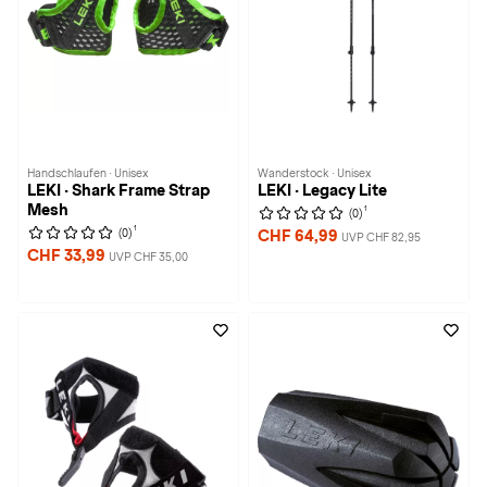
Handschlaufen · Unisex
Wanderstock · Unisex
LEKI · Shark Frame Strap
LEKI · Legacy Lite
Mesh
1
(0)
1
(0)
CHF 64,99
UVP CHF 82,95
CHF 33,99
UVP CHF 35,00