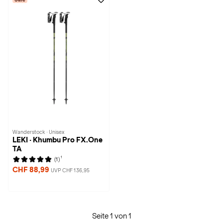
Wanderstock · Unisex
LEKI · Khumbu Pro FX.One
TA
1
(1)
CHF 88,99
UVP CHF 136,95
Seite 1 von 1