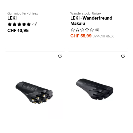
Gummipuffer · Unisex
Wanderstock · Unisex
LEKI
LEKI · Wanderfreund
Makalu
1
(1)
1
(0)
CHF 10,95
CHF 55,99
UVP CHF 65,00