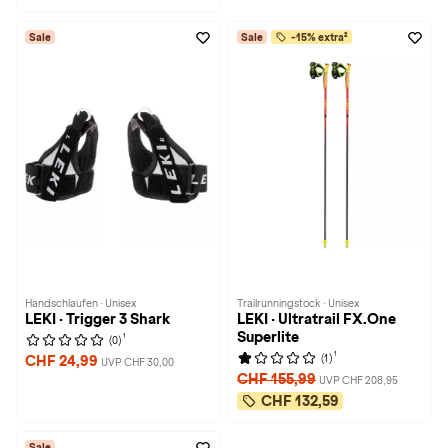
Sale
Sale
-15% extra²
Handschlaufen · Unisex
Trailrunningstock · Unisex
LEKI · Trigger 3 Shark
LEKI · Ultratrail FX.One
Superlite
1
(0)
1
(1)
CHF 24,99
UVP CHF 30,00
CHF 155,99
UVP CHF 208,95
CHF 132,59
Sale