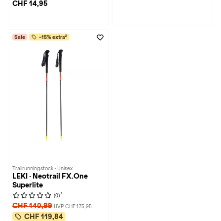
CHF 14,95
Sale
-15% extra²
Trailrunningstock · Unisex
LEKI · Neotrail FX.One
Superlite
1
(0)
CHF 140,99
UVP CHF 175,95
CHF 119,84