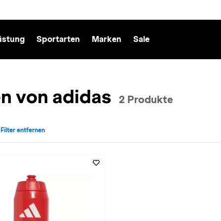
üstung
Sportarten
Marken
Sale
en von adidas
2 Produkte
 Filter entfernen
cht: Herren entfernen
v für Marke: adidas entfernen