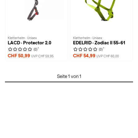
Kletterhelm · Unisex
Kletterhelm · Unisex
LACD · Protector 2.0
EDELRID · Zodiac II 55-61
1
1
(0)
(0)
CHF 50,99
CHF 54,99
UVP CHF 59,95
UVP CHF 60,00
Seite 1 von 1