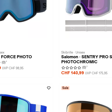
isex
Skibrille · Unisex
 · FORCE PHOTO
Salomon · SENTRY PRO 
PHOTOCHROMIC
1
(0)
1
9
(0)
UVP CHF 98,95
CHF 140,99
UVP CHF 175,95
Sale