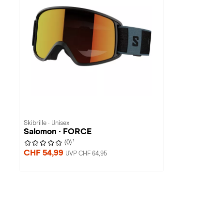
Skibrille · Unisex
Salomon · FORCE
1
(0)
CHF 54,99
UVP CHF 64,95