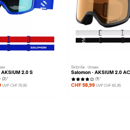
isex
Skibrille · Unisex
· AKSIUM 2.0 S
Salomon · AKSIUM 2.0 A
1
1
(2)
(1)
9
CHF 58,99
UVP CHF 76,95
UVP CHF 65,95