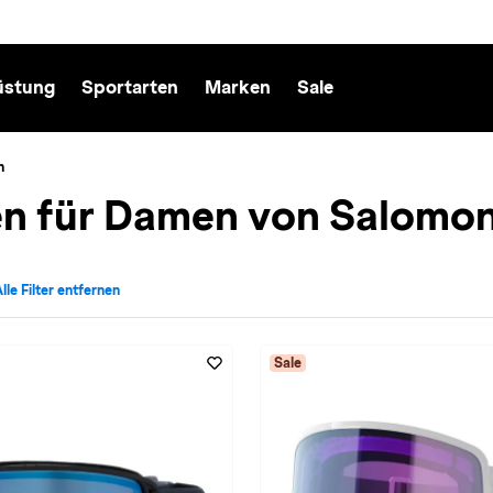
üstung
Sportarten
Marken
Sale
n
en für Damen von Salomo
lle Filter entfernen
echt: Damen entfernen
tiv für Marke: Salomon entfernen
Sale