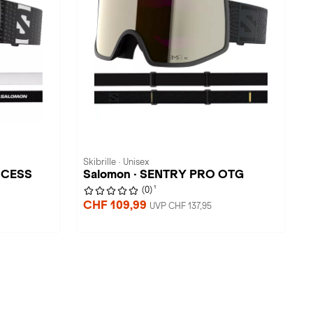
Skibrille · Unisex
CCESS
Salomon · SENTRY PRO OTG
1
(0)
CHF 109,99
UVP CHF 137,95